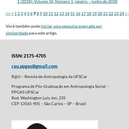
1 (2018): Volume 10, Número 1, janeiro – junho de 2018
<<
<
1
2
3
4
5
6
7
8
9
10
11
12
13
14
15
16
17
18
19
20
21
22
23
24
>
Você também pode
iniciar uma pesquisa avançada por
similaridade
para este artigo.
ISSN: 2175-4705
rau.ppgas@gmail.com
R@U – Revista de Antropologia da UFSCar
Programa de Pós-Graduação em Antropologia Social –
PPGAS UFSCar
Rod. Washington Luís, km. 235
CEP 13565-905 – São Carlos – SP – Brasil