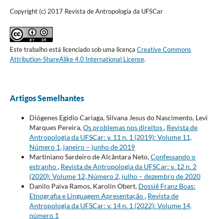
Copyright (c) 2017 Revista de Antropologia da UFSCar
Este trabalho está licenciado sob uma licença
Creative Commons
Attribution-ShareAlike 4.0 International License
.
Artigos Semelhantes
Diógenes Egidio Cariaga, Silvana Jesus do Nascimento, Levi
Marques Pereira,
Os problemas nos direitos
,
Revista de
Antropologia da UFSCar: v. 11 n. 1 (2019): Volume 11,
Número 1, janeiro – junho de 2019
Martiniano Sardeiro de Alcântara Neto,
Confessando o
estranho
,
Revista de Antropologia da UFSCar: v. 12 n. 2
(2020): Volume 12, Número 2, julho – dezembro de 2020
Danilo Paiva Ramos, Karolin Obert,
Dossiê Franz Boas:
Etnografia e Linguagem Apresentação
,
Revista de
Antropologia da UFSCar: v. 14 n. 1 (2022): Volume 14,
número 1