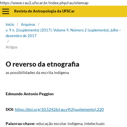
https://www.rau2.ufscar.br/index.php/rau/sitemap
Revista de Antropologia da UFSCar
Início
/
Arquivos
/
v. 9 n. 2(suplemento) (2017): Volume 9, Número 2 (suplemento), julho –
dezembro de 2017
/
Artigos
O reverso da etnografia
as possibilidades da escrita indígena
Edmundo Antonio Peggion
DOI:
https://doi.org/10.52426/rau.v9i2(suplemento).220
Palavras-chave:
educação escolar indígena, intelectuais