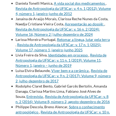
Daniela Tonelli Manica,
A vida social dos medicamentos
,
Revista de Antropologia da UFSCar: v. 4 n. 1 (2012): Volume
4, número 1, janeiro-junho de 2012
Janaína de Araújo Morais, Clarissa Reche Nunes da Costa,
Naedja Cristiane Vieira Costa,
Apresentação ao dossiê:
,
Revista de Antropologia da UFSCar: v. 16 n. 2 (2024):
Volume 16, Número 2 | julho-dezembro de 2024
Larissa Moreira Portugal,
Retomar a língua, lutar pela terra
,
Revista de Antropologia da UFSCar: v. 17 n. 1 (2025):
Volume 17, número 1, janeiro-junho 2025
Lívia Freire da Silva,
Identidades em processo
,
Revista de
Antropologia da UFSCar: v. 11 n. 1 (2019): Volume 11,
Número 1, janeiro – junho de 2019
Luisa Elvira Belaunde,
Viver bem e a cerâmica
,
Revista de
Antropologia da UFSCar: v. 9 n. 2 (2017): Volume 9, número
2, julho-dezembro de 2017
Rodolpho Claret Bento, Gabriel Garcês Bertolin, Amanda
Danaga, Clarissa Martins Lima, Fabiano José Alves de
Souza,
Entrevista
,
Revista de Antropologia da UFSCar: v. 8
n. 2 (2016): Volume 8, número 2, agosto-dezembro de 2016
Philippe Descola, Breno Alencar,
Sobre o conhecimento
antropológico
,
Revista de Antropologia da UFSCar: v. 10 n.