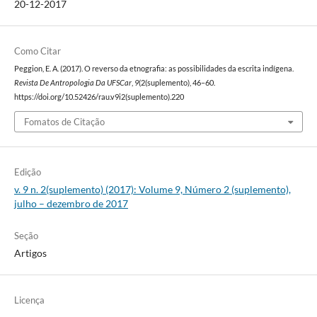
20-12-2017
Como Citar
Peggion, E. A. (2017). O reverso da etnografia: as possibilidades da escrita indígena.
Revista De Antropologia Da UFSCar
,
9
(2(suplemento), 46–60.
https://doi.org/10.52426/rau.v9i2(suplemento).220
Fomatos de Citação
Edição
v. 9 n. 2(suplemento) (2017): Volume 9, Número 2 (suplemento),
julho – dezembro de 2017
Seção
Artigos
Licença