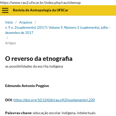
https://www.rau2.ufscar.br/index.php/rau/sitemap
Revista de Antropologia da UFSCar
Início
/
Arquivos
/
v. 9 n. 2(suplemento) (2017): Volume 9, Número 2 (suplemento), julho –
dezembro de 2017
/
Artigos
O reverso da etnografia
as possibilidades da escrita indígena
Edmundo Antonio Peggion
DOI:
https://doi.org/10.52426/rau.v9i2(suplemento).220
Palavras-chave:
educação escolar indígena, intelectuais