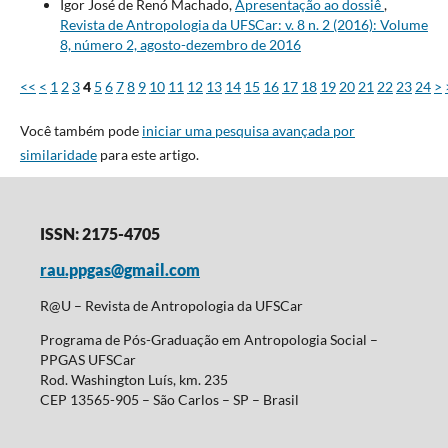
Igor José de Renó Machado,
Apresentação ao dossiê
,
Revista de Antropologia da UFSCar: v. 8 n. 2 (2016): Volume
8, número 2, agosto-dezembro de 2016
<<
<
1
2
3
4
5
6
7
8
9
10
11
12
13
14
15
16
17
18
19
20
21
22
23
24
>
Você também pode
iniciar uma pesquisa avançada por
similaridade
para este artigo.
ISSN: 2175-4705
rau.ppgas@gmail.com
R@U – Revista de Antropologia da UFSCar
Programa de Pós-Graduação em Antropologia Social –
PPGAS UFSCar
Rod. Washington Luís, km. 235
CEP 13565-905 – São Carlos – SP – Brasil