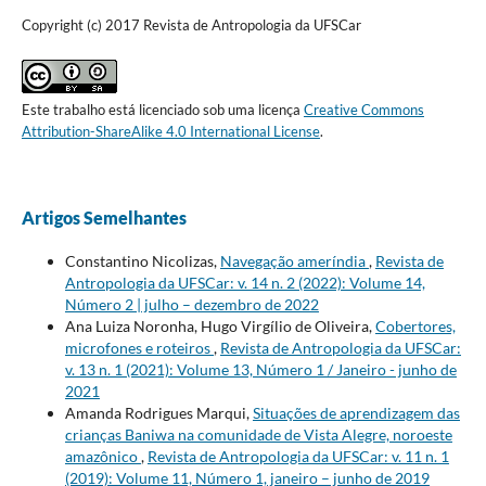
Copyright (c) 2017 Revista de Antropologia da UFSCar
Este trabalho está licenciado sob uma licença
Creative Commons
Attribution-ShareAlike 4.0 International License
.
Artigos Semelhantes
Constantino Nicolizas,
Navegação ameríndia
,
Revista de
Antropologia da UFSCar: v. 14 n. 2 (2022): Volume 14,
Número 2 | julho – dezembro de 2022
Ana Luiza Noronha, Hugo Virgílio de Oliveira,
Cobertores,
microfones e roteiros
,
Revista de Antropologia da UFSCar:
v. 13 n. 1 (2021): Volume 13, Número 1 / Janeiro - junho de
2021
Amanda Rodrigues Marqui,
Situações de aprendizagem das
crianças Baniwa na comunidade de Vista Alegre, noroeste
amazônico
,
Revista de Antropologia da UFSCar: v. 11 n. 1
(2019): Volume 11, Número 1, janeiro – junho de 2019