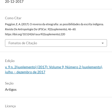
20-12-2017
Como Citar
Peggion, E. A. (2017). O reverso da etnografia: as possibilidades da escrita indígena.
Revista De Antropologia Da UFSCar
,
9
(2(suplemento), 46–60.
https://doi.org/10.52426/rau.v9i2(suplemento).220
Fomatos de Citação
Edição
v. 9 n. 2(suplemento) (2017): Volume 9, Número 2 (suplemento),
julho – dezembro de 2017
Seção
Artigos
Licença