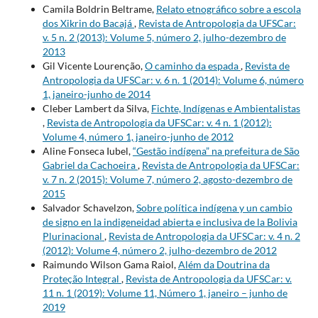
Camila Boldrin Beltrame,
Relato etnográfico sobre a escola
dos Xikrin do Bacajá
,
Revista de Antropologia da UFSCar:
v. 5 n. 2 (2013): Volume 5, número 2, julho-dezembro de
2013
Gil Vicente Lourenção,
O caminho da espada
,
Revista de
Antropologia da UFSCar: v. 6 n. 1 (2014): Volume 6, número
1, janeiro-junho de 2014
Cleber Lambert da Silva,
Fichte, Indígenas e Ambientalistas
,
Revista de Antropologia da UFSCar: v. 4 n. 1 (2012):
Volume 4, número 1, janeiro-junho de 2012
Aline Fonseca Iubel,
“Gestão indígena” na prefeitura de São
Gabriel da Cachoeira
,
Revista de Antropologia da UFSCar:
v. 7 n. 2 (2015): Volume 7, número 2, agosto-dezembro de
2015
Salvador Schavelzon,
Sobre política indígena y un cambio
de signo en la indigeneidad abierta e inclusiva de la Bolivia
Plurinacional
,
Revista de Antropologia da UFSCar: v. 4 n. 2
(2012): Volume 4, número 2, julho-dezembro de 2012
Raimundo Wilson Gama Raiol,
Além da Doutrina da
Proteção Integral
,
Revista de Antropologia da UFSCar: v.
11 n. 1 (2019): Volume 11, Número 1, janeiro – junho de
2019