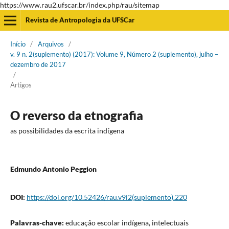
https://www.rau2.ufscar.br/index.php/rau/sitemap
Revista de Antropologia da UFSCar
Início
/
Arquivos
/
v. 9 n. 2(suplemento) (2017): Volume 9, Número 2 (suplemento), julho –
dezembro de 2017
/
Artigos
O reverso da etnografia
as possibilidades da escrita indígena
Edmundo Antonio Peggion
DOI:
https://doi.org/10.52426/rau.v9i2(suplemento).220
Palavras-chave:
educação escolar indígena, intelectuais