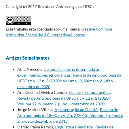
Copyright (c) 2017 Revista de Antropologia da UFSCar
Este trabalho está licenciado sob uma licença
Creative Commons
Attribution-ShareAlike 4.0 International License
.
Artigos Semelhantes
Aina Azevedo,
De uma trajetória desenhada às
experimentações etnográficas
,
Revista de Antropologia da
UFSCar: v. 12 n. 2 (2020): Volume 12, Número 2, julho –
dezembro de 2020
Ana Cecília Oliveira Campo,
Escalas e comparações
,
Revista de Antropologia da UFSCar: v. 12 n. 2 (2020):
Volume 12, Número 2, julho – dezembro de 2020
Jorge Mattar Villela,
Apresentação ao Dossiê
,
Revista de
Antropologia da UFSCar: v. 7 n. 2 (2015): Volume 7, número
2, agosto-dezembro de 2015
Danilo Paiva Ramos,
Linguística silenciada
,
Revista de