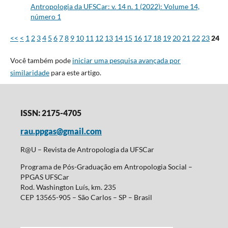
Antropologia da UFSCar: v. 14 n. 1 (2022): Volume 14,
número 1
<<
<
1
2
3
4
5
6
7
8
9
10
11
12
13
14
15
16
17
18
19
20
21
22
23
24
Você também pode
iniciar uma pesquisa avançada por
similaridade
para este artigo.
ISSN: 2175-4705
rau.ppgas@gmail.com
R@U – Revista de Antropologia da UFSCar
Programa de Pós-Graduação em Antropologia Social –
PPGAS UFSCar
Rod. Washington Luís, km. 235
CEP 13565-905 – São Carlos – SP – Brasil