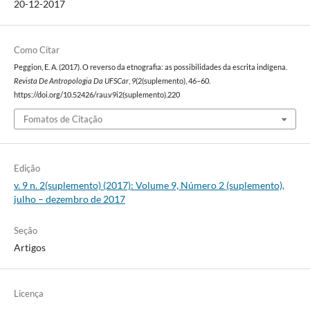
20-12-2017
Como Citar
Peggion, E. A. (2017). O reverso da etnografia: as possibilidades da escrita indígena.
Revista De Antropologia Da UFSCar
,
9
(2(suplemento), 46–60.
https://doi.org/10.52426/rau.v9i2(suplemento).220
Fomatos de Citação
Edição
v. 9 n. 2(suplemento) (2017): Volume 9, Número 2 (suplemento),
julho – dezembro de 2017
Seção
Artigos
Licença