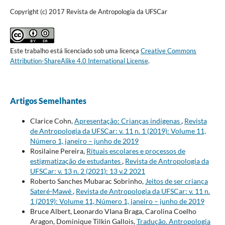
Copyright (c) 2017 Revista de Antropologia da UFSCar
Este trabalho está licenciado sob uma licença
Creative Commons
Attribution-ShareAlike 4.0 International License
.
Artigos Semelhantes
Clarice Cohn,
Apresentação: Crianças indígenas
,
Revista
de Antropologia da UFSCar: v. 11 n. 1 (2019): Volume 11,
Número 1, janeiro – junho de 2019
Rosilaine Pereira,
Rituais escolares e processos de
estigmatização de estudantes
,
Revista de Antropologia da
UFSCar: v. 13 n. 2 (2021): 13 v.2 2021
Roberto Sanches Mubarac Sobrinho,
Jeitos de ser criança
Sateré-Mawé
,
Revista de Antropologia da UFSCar: v. 11 n.
1 (2019): Volume 11, Número 1, janeiro – junho de 2019
Bruce Albert, Leonardo VIana Braga, Carolina Coelho
Aragon, Dominique Tilkin Gallois,
Tradução. Antropologia