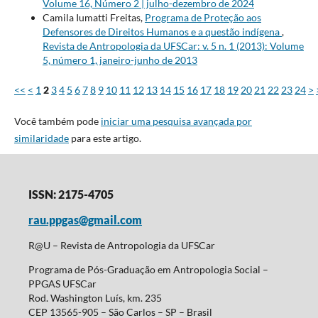
Volume 16, Número 2 | julho-dezembro de 2024
Camila Iumatti Freitas,
Programa de Proteção aos
Defensores de Direitos Humanos e a questão indígena
,
Revista de Antropologia da UFSCar: v. 5 n. 1 (2013): Volume
5, número 1, janeiro-junho de 2013
<<
<
1
2
3
4
5
6
7
8
9
10
11
12
13
14
15
16
17
18
19
20
21
22
23
24
>
Você também pode
iniciar uma pesquisa avançada por
similaridade
para este artigo.
ISSN: 2175-4705
rau.ppgas@gmail.com
R@U – Revista de Antropologia da UFSCar
Programa de Pós-Graduação em Antropologia Social –
PPGAS UFSCar
Rod. Washington Luís, km. 235
CEP 13565-905 – São Carlos – SP – Brasil