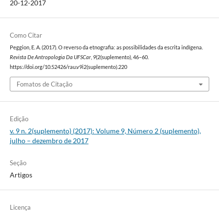
20-12-2017
Como Citar
Peggion, E. A. (2017). O reverso da etnografia: as possibilidades da escrita indígena.
Revista De Antropologia Da UFSCar
,
9
(2(suplemento), 46–60.
https://doi.org/10.52426/rau.v9i2(suplemento).220
Fomatos de Citação
Edição
v. 9 n. 2(suplemento) (2017): Volume 9, Número 2 (suplemento),
julho – dezembro de 2017
Seção
Artigos
Licença