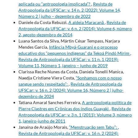
aplicada ou “antropologia implicada”?
,
Revista de
Antropologia da UFSCar: v. 14 n. 2 (2022): Volume 14,
Número 2 | julho – dezembro de 2022
Daniele da Costa Rebuzzi,
A aldeia Maracanã
,
Revista de
Antropologia da UFSCar: v. 6 n. 2 (2014): Volume 6, número
2, agosto-dezembro de 2014
Luana Santos da Silva, Mártin César Tempass, Narjara
Mendes Garcia,
Infância Mbyá-Guarani e o processo
educativo dos “pequenos indígenas” da Tekoá Pindó Mirim
,
Revista de Antropologia da UFSCar: v. 11 n. 1 (2019):
Volume 11, Número 1, janeiro – junho de 2019
Clarissa Reche Nunes da Costa, Daniela Tonelli Manica,
Naedja Cristiane Viera Costa,
“Sonhamos com o nosso
sangue sendo respeitado”:
,
Revista de Antropologia da
UFSCar: v. 16 n. 2 (2024): Volume 16, Número 2 | julho-
dezembro de 2024
Tatiana Amaral Sanches Ferreira,
A antropologia política de
Pierre Clastres em Crônicas dos índios Guayaki
,
Revista de
Antropologia da UFSCar: v. 3 n. 1 (2011): Volume 3, número
1, janeiro-junho de 2011
Janaína de Araújo Morais,
“Menstruação sem Tabu”:
,
Revista de Antropologia da UFSCar: v. 16 n. 2 (2024):