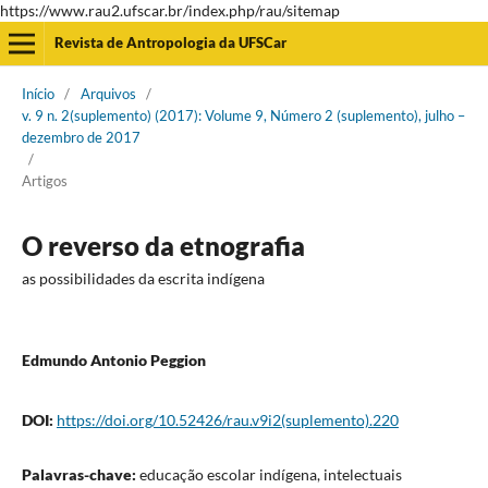
https://www.rau2.ufscar.br/index.php/rau/sitemap
Revista de Antropologia da UFSCar
Início
/
Arquivos
/
v. 9 n. 2(suplemento) (2017): Volume 9, Número 2 (suplemento), julho –
dezembro de 2017
/
Artigos
O reverso da etnografia
as possibilidades da escrita indígena
Edmundo Antonio Peggion
DOI:
https://doi.org/10.52426/rau.v9i2(suplemento).220
Palavras-chave:
educação escolar indígena, intelectuais