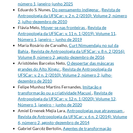
número 1, janeiro-junho 2025
Eduardo S. Nunes,
Do pensamento indígena:
,
Revista de
Antropologia da UFSCar: v. 2 n. 2 (2010): Volume 2, número
2, julho-dezembro de 2010
Flávia Melo,
Mover-se nas fronteiras
,
Revista de
Antropologia da UFSCar: v. 11 n. 1 (2019): Volume 11,
Número 1, janeiro – junho de 2019
Maria Rosário de Carvalho,
Curt Nimuendaju no sul da
Bahia
,
Revista de Antropologia da UFSCar: v. 8 n. 2 (2016):
Volume 8, número 2, agosto-dezembro de 2016
Aristóteles Barcelos Neto,
O despertar das máscaras
grandes do Alto Xingu:
,
Revista de Antropologia da
UFSCar: v. 2 n. 2 (2010): Volume 2, número 2, julho-
dezembro de 2010
Felipe Munhoz Martins Fernandes,
Imitação e
transformação ou a criatividade Macuxi
,
Revista de
Antropologia da UFSCar: v. 12 n. 1 (2020): Volume 12,
Número 1, janeiro – junho de 2020
Amiel Ernenek Mejía Lara,
Antropologias que atravessam
,
Revista de Antropologia da UFSCar: v. 6 n. 2 (2014): Volume
6, número 2, agosto-dezembro de 2014
Gabriel Garcêz Bertolin,
Agentes de transformação