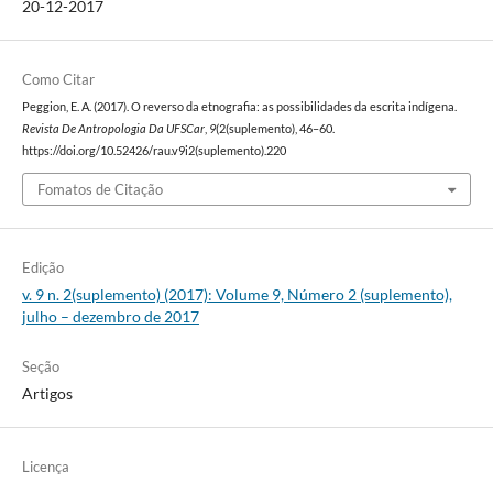
20-12-2017
Como Citar
Peggion, E. A. (2017). O reverso da etnografia: as possibilidades da escrita indígena.
Revista De Antropologia Da UFSCar
,
9
(2(suplemento), 46–60.
https://doi.org/10.52426/rau.v9i2(suplemento).220
Fomatos de Citação
Edição
v. 9 n. 2(suplemento) (2017): Volume 9, Número 2 (suplemento),
julho – dezembro de 2017
Seção
Artigos
Licença