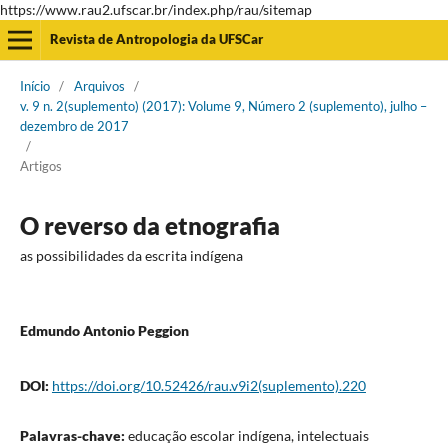
https://www.rau2.ufscar.br/index.php/rau/sitemap
Revista de Antropologia da UFSCar
Início
/
Arquivos
/
v. 9 n. 2(suplemento) (2017): Volume 9, Número 2 (suplemento), julho –
dezembro de 2017
/
Artigos
O reverso da etnografia
as possibilidades da escrita indígena
Edmundo Antonio Peggion
DOI:
https://doi.org/10.52426/rau.v9i2(suplemento).220
Palavras-chave:
educação escolar indígena, intelectuais