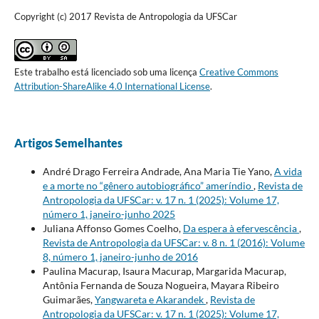
Copyright (c) 2017 Revista de Antropologia da UFSCar
Este trabalho está licenciado sob uma licença
Creative Commons
Attribution-ShareAlike 4.0 International License
.
Artigos Semelhantes
André Drago Ferreira Andrade, Ana Maria Tie Yano,
A vida
e a morte no “gênero autobiográfico” ameríndio
,
Revista de
Antropologia da UFSCar: v. 17 n. 1 (2025): Volume 17,
número 1, janeiro-junho 2025
Juliana Affonso Gomes Coelho,
Da espera à efervescência
,
Revista de Antropologia da UFSCar: v. 8 n. 1 (2016): Volume
8, número 1, janeiro-junho de 2016
Paulina Macurap, Isaura Macurap, Margarida Macurap,
Antônia Fernanda de Souza Nogueira, Mayara Ribeiro
Guimarães,
Yangwareta e Akarandek
,
Revista de
Antropologia da UFSCar: v. 17 n. 1 (2025): Volume 17,