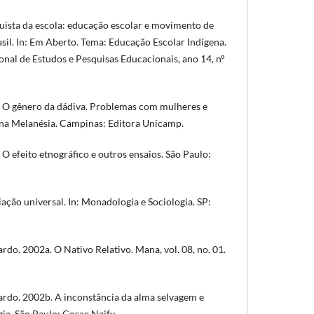
uista da escola: educação escolar e movimento de
sil. In: Em Aberto. Tema: Educação Escolar Indígena.
onal de Estudos e Pesquisas Educacionais, ano 14, n°
O gênero da dádiva. Problemas com mulheres e
na Melanésia. Campinas: Editora Unicamp.
 efeito etnográfico e outros ensaios. São Paulo:
ação universal. In: Monadologia e Sociologia. SP:
. 2002a. O Nativo Relativo. Mana, vol. 08, no. 01.
o. 2002b. A inconstância da alma selvagem e
ia. São Paulo: Cosac Naify.