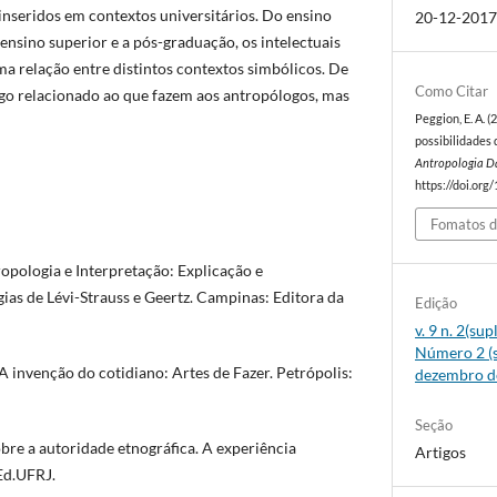
inseridos em contextos universitários. Do ensino
20-12-201
nsino superior e a pós-graduação, os intelectuais
a relação entre distintos contextos simbólicos. De
Como Citar
go relacionado ao que fazem aos antropólogos, mas
Peggion, E. A. (
possibilidades 
Antropologia D
https://doi.org
Fomatos d
opologia e Interpretação: Explicação e
as de Lévi-Strauss e Geertz. Campinas: Editora da
Edição
v. 9 n. 2(su
Número 2 (s
 invenção do cotidiano: Artes de Fazer. Petrópolis:
dezembro d
Seção
e a autoridade etnográfica. A experiência
Artigos
 Ed.UFRJ.