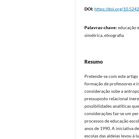
DOI:
https://doi.org/10.524
Palavras-chave:
educação es
simétrica, etnografia
Resumo
Pretende-se com este artigo 
formação de professores e in
consideração sobe a antropo
pressuposto relacional iner
possibilidades analíticas que
considerações faz-se um per
processos de educação escol
anos de 1990. A iniciativa d
escolas das aldeias levou à l