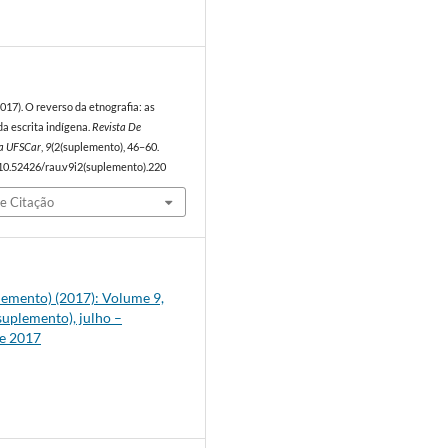
7
2017). O reverso da etnografia: as
da escrita indígena.
Revista De
a UFSCar
,
9
(2(suplemento), 46–60.
/10.52426/rau.v9i2(suplemento).220
e Citação
plemento) (2017): Volume 9,
uplemento), julho –
e 2017