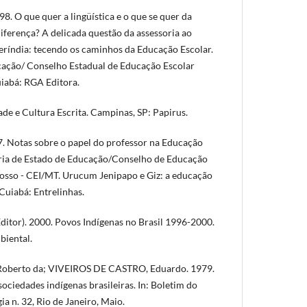
8. O que quer a lingüística e o que se quer da
diferença? A delicada questão da assessoria ao
ríndia: tecendo os caminhos da Educação Escolar.
cação/ Conselho Estadual de Educação Escolar
iabá: RGA Editora.
de e Cultura Escrita. Campinas, SP: Papirus.
Notas sobre o papel do professor na Educação
taria de Estado de Educação/Conselho de Educação
osso - CEI/MT. Urucum Jenipapo e Giz: a educação
Cuiabá: Entrelinhas.
itor). 2000. Povos Indígenas no Brasil 1996-2000.
biental.
oberto da; VIVEIROS DE CASTRO, Eduardo. 1979.
ociedades indígenas brasileiras. In: Boletim do
 n. 32, Rio de Janeiro, Maio.