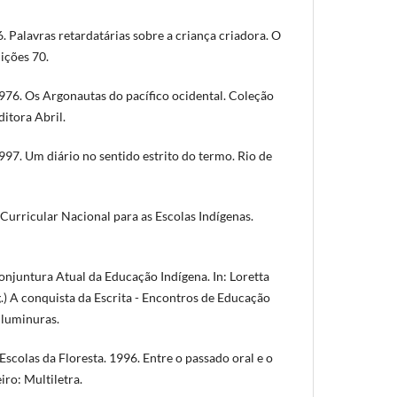
 Palavras retardatárias sobre a criança criadora. O
dições 70.
6. Os Argonautas do pacífico ocidental. Coleção
itora Abril.
7. Um diário no sentido estrito do termo. Rio de
Curricular Nacional para as Escolas Indígenas.
juntura Atual da Educação Indígena. In: Loretta
.) A conquista da Escrita - Encontros de Educação
Iluminuras.
colas da Floresta. 1996. Entre o passado oral e o
iro: Multiletra.