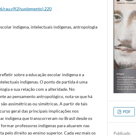
26/rau.v9i2(suplemento).220
colar indígena, intelectuais indígenas, antropologia
refletir sobre a educação escolar indígena e a
telectuais indígenas. O ponto de partida é uma
logia e sua relação com a alteridade. No
ente ao pensamento antropológico, nota-se que há
 são assimétricas ou simétricas. A partir de tais
curso geral das principais implicações nos
PDF
ar indígena que transcorreram no Brasil desde os
e formar professores indígenas para atuarem nas
uta pelo direito ao ensino superior. Cada vez mais os
Publicado