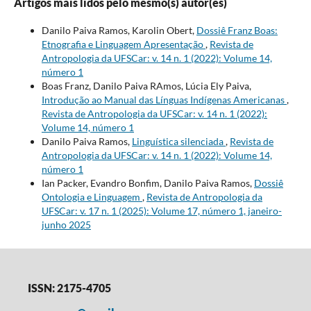
Artigos mais lidos pelo mesmo(s) autor(es)
Danilo Paiva Ramos, Karolin Obert,
Dossiê Franz Boas:
Etnografia e Linguagem Apresentação
,
Revista de
Antropologia da UFSCar: v. 14 n. 1 (2022): Volume 14,
número 1
Boas Franz, Danilo Paiva RAmos, Lúcia Ely Paiva,
Introdução ao Manual das Línguas Indígenas Americanas
,
Revista de Antropologia da UFSCar: v. 14 n. 1 (2022):
Volume 14, número 1
Danilo Paiva Ramos,
Linguística silenciada
,
Revista de
Antropologia da UFSCar: v. 14 n. 1 (2022): Volume 14,
número 1
Ian Packer, Evandro Bonfim, Danilo Paiva Ramos,
Dossiê
Ontologia e Linguagem
,
Revista de Antropologia da
UFSCar: v. 17 n. 1 (2025): Volume 17, número 1, janeiro-
junho 2025
ISSN: 2175-4705