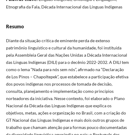
Etnografia da Fala, Década Internacional das Línguas Indígenas
Resumo
Diante da situação crítica de eminente perda de extenso
patrimônio linguístico e cultural da humanidade, foi instituída
pela Assembleia Geral das Nações Unidas a Década Internacional
das Línguas Indígenas (DILI) para o decênio 2022-2032. A DILI tem
como o lema “Nada para nós sem nós”, afirmado na “Declaração
de Los Pinos – Chapoltepek”, que estabelece a participação efetiva
dos povos indígenas nos processos de tomada de decisão,
consulta, planejamento e implementação como princípios
norteadores da iniciativa. Nesse contexto, foi elaborado o Plano
Nacional da Década das Línguas Indígenas que explica os
objetivos, metas, ações e organização no Brasil, com a criação do
GT Nacional das Línguas Indígenas e mais dois outros grupos de
trabalho que chamam atenção para formas pouco documentadas
da diversidade linguística ameríndia no país: o Português dos