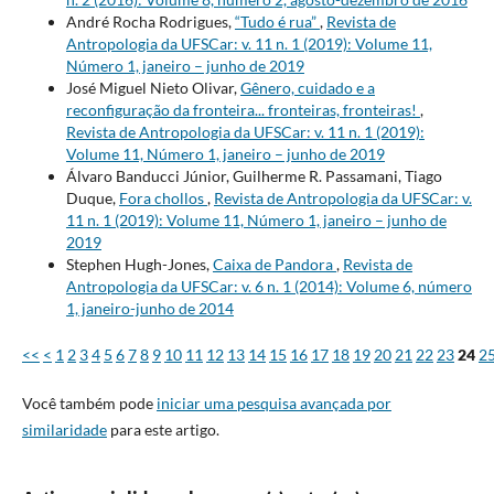
André Rocha Rodrigues,
“Tudo é rua”
,
Revista de
Antropologia da UFSCar: v. 11 n. 1 (2019): Volume 11,
Número 1, janeiro – junho de 2019
José Miguel Nieto Olivar,
Gênero, cuidado e a
reconfiguração da fronteira... fronteiras, fronteiras!
,
Revista de Antropologia da UFSCar: v. 11 n. 1 (2019):
Volume 11, Número 1, janeiro – junho de 2019
Álvaro Banducci Júnior, Guilherme R. Passamani, Tiago
Duque,
Fora chollos
,
Revista de Antropologia da UFSCar: v.
11 n. 1 (2019): Volume 11, Número 1, janeiro – junho de
2019
Stephen Hugh-Jones,
Caixa de Pandora
,
Revista de
Antropologia da UFSCar: v. 6 n. 1 (2014): Volume 6, número
1, janeiro-junho de 2014
<<
<
1
2
3
4
5
6
7
8
9
10
11
12
13
14
15
16
17
18
19
20
21
22
23
24
2
Você também pode
iniciar uma pesquisa avançada por
similaridade
para este artigo.