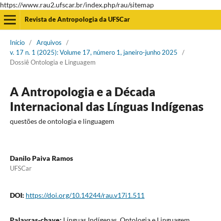
https://www.rau2.ufscar.br/index.php/rau/sitemap
Revista de Antropologia da UFSCar
Início
/
Arquivos
/
v. 17 n. 1 (2025): Volume 17, número 1, janeiro-junho 2025
/
Dossiê Ontologia e Linguagem
A Antropologia e a Década
Internacional das Línguas Indígenas
questões de ontologia e linguagem
Danilo Paiva Ramos
UFSCar
DOI:
https://doi.org/10.14244/rau.v17i1.511
Palavras-chave:
Línguas Indígenas, Ontologia e Linguagem,