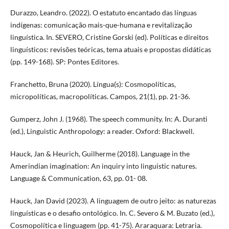
Durazzo, Leandro. (2022). O estatuto encantado das línguas
indígenas: comunicação mais-que-humana e revitalização
linguística. In. SEVERO, Cristine Gorski (ed). Políticas e direitos
linguísticos: revisões teóricas, tema atuais e propostas didáticas
(pp. 149-168). SP: Pontes Editores.
Franchetto, Bruna (2020). Língua(s): Cosmopolíticas,
micropolíticas, macropolíticas. Campos, 21(1), pp. 21-36.
Gumperz, John J. (1968). The speech community. In: A. Duranti
(ed.), Linguistic Anthropology: a reader. Oxford: Blackwell.
Hauck, Jan & Heurich, Guilherme (2018). Language in the
Amerindian imagination: An inquiry into linguistic natures.
Language & Communication, 63, pp. 01- 08.
Hauck, Jan David (2023). A linguagem de outro jeito: as naturezas
linguísticas e o desafio ontológico. In. C. Severo & M. Buzato (ed.),
Cosmopolítica e linguagem (pp. 41-75). Araraquara: Letraria.