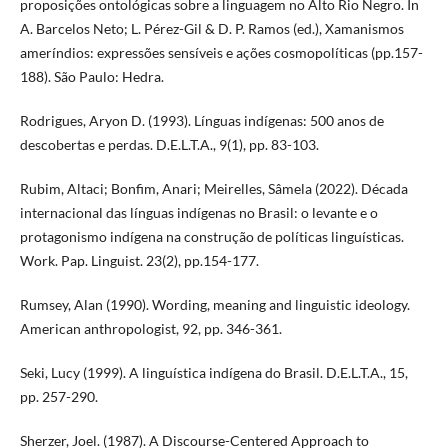
proposições ontológicas sobre a linguagem no Alto Rio Negro. In
A. Barcelos Neto; L. Pérez-Gil & D. P. Ramos (ed.), Xamanismos
ameríndios: expressões sensíveis e ações cosmopolíticas (pp.157-
188). São Paulo: Hedra.
Rodrigues, Aryon D. (1993). Línguas indígenas: 500 anos de
descobertas e perdas. D.E.L.T.A., 9(1), pp. 83-103.
Rubim, Altaci; Bonfim, Anari; Meirelles, Sâmela (2022). Década
internacional das línguas indígenas no Brasil: o levante e o
protagonismo indígena na construção de políticas linguísticas.
Work. Pap. Linguist. 23(2), pp.154-177.
Rumsey, Alan (1990). Wording, meaning and linguistic ideology.
American anthropologist, 92, pp. 346-361.
Seki, Lucy (1999). A linguística indígena do Brasil. D.E.L.T.A., 15,
pp. 257-290.
Sherzer, Joel. (1987). A Discourse-Centered Approach to