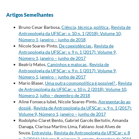
Artigos Semelhantes
Bruno Cesar Barbosa,
Ciência, técnica, política
,
Revista de
Antropologia da UFSCar: v. 10 n. 1 (2018): Volume 10,
Número 1, janeiro – junho de 2018
Nicole Soares-Pinto,
De coexistências
,
Revista de
Antropologia da UFSCar: v. 9 n. 1 (2017): Volume 9,
Número 1, janeiro – junho de 2017
Beatriz Matos,
Caminhos e malocas
,
Revista de
Antropologia da UFSCar: v. 9 n. 1 (2017): Volume 9,
Número 1, janeiro – junho de 2017
Mario Blaser,
Uma outra cosmopolítica é possível?
,
Revista
de Antropologia da UFSCar: v. 10 n. 2 (2018): Volume 10,
Número 2, julho – dezembro de 2018
Aline Fonseca Iubel, Nicole Soares-Pinto,
Apresentação ao
dossiê
,
Revista de Antropologia da UFSCar: v. 9 n. 1 (2017):
Volume 9, Número 1, janeiro – junho de 2017
Rodolpho Claret Bento, Gabriel Garcês Bertolin, Amanda
Danaga, Clarissa Martins Lima, Fabiano José Alves de
Souza,
Entrevista
,
Revista de Antropologia da UFSCar: v. 8
n. 2 (2016): Volume 8, número 2, agosto-dezembro de 2016