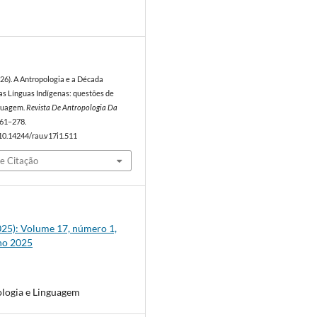
6
026). A Antropologia e a Década
as Línguas Indígenas: questões de
nguagem.
Revista De Antropologia Da
 261–278.
/10.14244/rau.v17i1.511
e Citação
2025): Volume 17, número 1,
ho 2025
logia e Linguagem