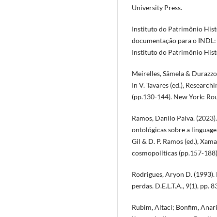
University Press.
Instituto do Patrimônio Hist
documentação para o INDL: p
Instituto do Patrimônio Hist
Meirelles, Sâmela & Durazzo,
In V. Tavares (ed.), Research
(pp.130-144). New York: Rou
Ramos, Danilo Paiva. (2023)
ontológicas sobre a linguage
Gil & D. P. Ramos (ed.), Xam
cosmopolíticas (pp.157-188)
Rodrigues, Aryon D. (1993). 
perdas. D.E.L.T.A., 9(1), pp. 
Rubim, Altaci; Bonfim, Anari