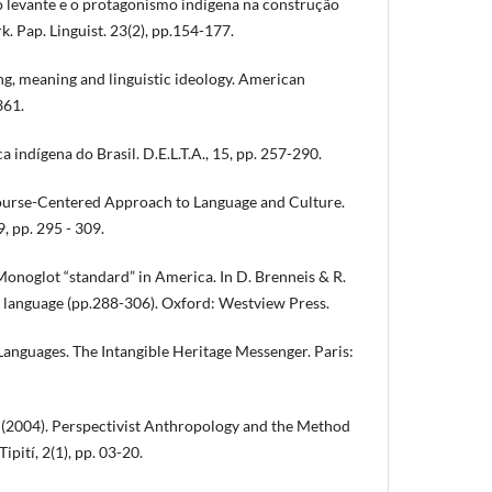
 o levante e o protagonismo indígena na construção
rk. Pap. Linguist. 23(2), pp.154-177.
g, meaning and linguistic ideology. American
361.
ca indígena do Brasil. D.E.L.T.A., 15, pp. 257-290.
scourse-Centered Approach to Language and Culture.
, pp. 295 - 309.
 Monoglot “standard” in America. In D. Brenneis & R.
f language (pp.288-306). Oxford: Westview Press.
anguages. The Intangible Heritage Messenger. Paris:
 (2004). Perspectivist Anthropology and the Method
ipití, 2(1), pp. 03-20.