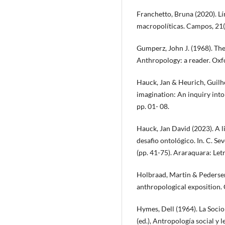
Franchetto, Bruna (2020). Lí
macropolíticas. Campos, 21(1
Gumperz, John J. (1968). The
Anthropology: a reader. Oxf
Hauck, Jan & Heurich, Guilh
imagination: An inquiry int
pp. 01- 08.
Hauck, Jan David (2023). A li
desafio ontológico. In. C. S
(pp. 41-75). Araraquara: Letr
Holbraad, Martin & Pedersen
anthropological exposition.
Hymes, Dell (1964). La Sociol
(ed.), Antropología social 