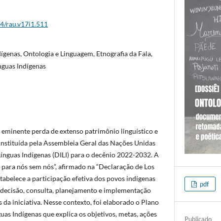
44/rau.v17i1.511
ígenas, Ontologia e Linguagem, Etnografia da Fala,
nguas Indígenas
e eminente perda de extenso patrimônio linguístico e
 instituída pela Assembleia Geral das Nações Unidas
Línguas Indígenas (DILI) para o decênio 2022-2032. A
para nós sem nós”, afirmado na “Declaração de Los
tabelece a participação efetiva dos povos indígenas
pdf
decisão, consulta, planejamento e implementação
da iniciativa. Nesse contexto, foi elaborado o Plano
as Indígenas que explica os objetivos, metas, ações
Publicado