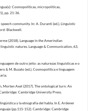
ngua(s): Cosmopolíticas, micropolíticas,
), pp. 21-36.
 speech community. In: A. Duranti (ed.), Linguistic
ord: Blackwell.
erme (2018). Language in the Amerindian
o linguistic natures. Language & Communication, 63,
nguagem de outro jeito: as naturezas linguísticas e o
evero & M. Buzato (ed.), Cosmopolítica e linguagem
aria.
, Morten Axel (2017). The ontological turn: An
 Cambridge: Cambridge University Press.
ingüística y la etnografía del habla. In E. Ardener
y lenguaje (pp.115-152). Cambridge: Cambridge