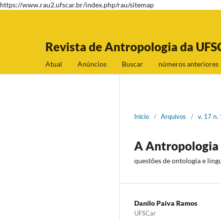
https://www.rau2.ufscar.br/index.php/rau/sitemap
Revista de Antropologia da UFS
Atual
Anúncios
Buscar
números anteriores
Início
/
Arquivos
/
v. 17 n.
A Antropologia 
questões de ontologia e lin
Danilo Paiva Ramos
UFSCar