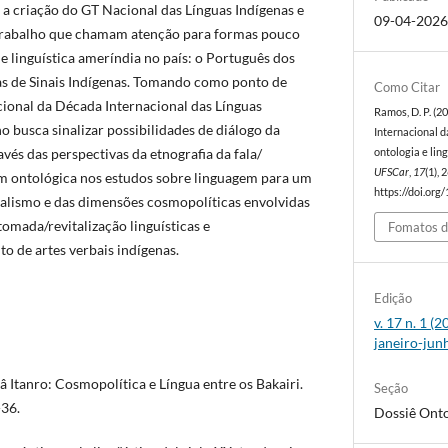
 a criação do GT Nacional das Línguas Indígenas e
09-04-202
 trabalho que chamam atenção para formas pouco
 linguística ameríndia no país: o Português dos
as de Sinais Indígenas. Tomando como ponto de
Como Citar
cional da Década Internacional das Línguas
Ramos, D. P. (2
ho busca sinalizar possibilidades de diálogo da
Internacional d
vés das perspectivas da etnografia da fala/
ontologia e li
UFSCar
,
17
(1),
 ontológica nos estudos sobre linguagem para um
https://doi.org
alismo e das dimensões cosmopolíticas envolvidas
tomada/revitalização linguísticas e
Fomatos d
 de artes verbais indígenas.
Edição
v. 17 n. 1 (
janeiro-jun
 Itanro: Cosmopolítica e Língua entre os Bakairi.
Seção
-36.
Dossiê Onto