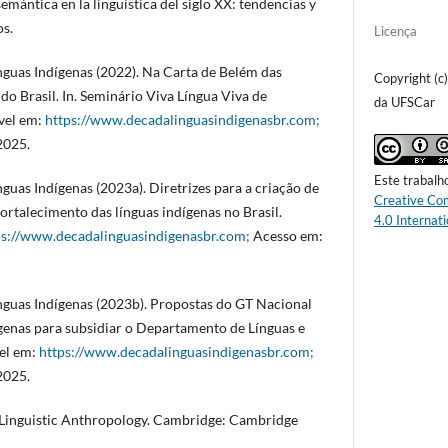
emántica en la lingüística del siglo XX: tendencias y
os.
Licença
nguas Indígenas (2022). Na Carta de Belém das
Copyright (c
do Brasil. In. Seminário Viva Língua Viva de
da UFSCar
vel em:
https://www.decadalinguasindigenasbr.com;
2025.
Este trabalh
guas Indígenas (2023a). Diretrizes para a criação de
Creative Co
 fortalecimento das línguas indígenas no Brasil.
4.0 Internati
ps://www.decadalinguasindigenasbr.com;
Acesso em:
nguas Indígenas (2023b). Propostas do GT Nacional
genas para subsidiar o Departamento de Línguas e
el em:
https://www.decadalinguasindigenasbr.com;
2025.
 Linguistic Anthropology. Cambridge: Cambridge