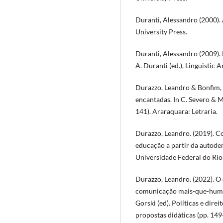
Duranti, Alessandro (2000).
University Press.
Duranti, Alessandro (2009). 
A. Duranti (ed.), Linguistic 
Durazzo, Leandro & Bonfim, E
encantadas. In C. Severo & M
141). Araraquara: Letraria.
Durazzo, Leandro. (2019). C
educação a partir da autod
Universidade Federal do Rio 
Durazzo, Leandro. (2022). O 
comunicação mais-que-humana
Gorski (ed). Políticas e direi
propostas didáticas (pp. 149