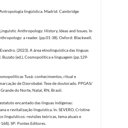
 Antropología lingüística. Madrid: Cambridge
Linguistic Anthropology: History, Ideas and Issues. In
Anthropology: a reader. (pp.01-38). Oxford: Blackwell.
vandro. (2023). A área etnolinguística das línguas
. Buzato (ed.), Cosmopolítica e linguagem (pp.129-
osmopolíticas Tuxá: conhecimentos, ritual e
emarcação de Dzorobabé. Tese de doutorado. PPGAS/
Grande do Norte, Natal, RN, Brasil.
estatuto encantado das línguas indígenas:
 e revitalização linguística. In. SEVERO, Cristine
tos linguísticos: revisões teóricas, tema atuais e
-168). SP: Pontes Editores.