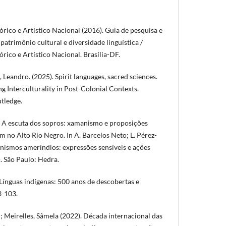
órico e Artístico Nacional (2016). Guia de pesquisa e
atrimônio cultural e diversidade linguística /
órico e Artístico Nacional. Brasília-DF.
 Leandro. (2025). Spirit languages, sacred sciences.
ing Interculturality in Post-Colonial Contexts.
tledge.
. A escuta dos sopros: xamanismo e proposições
m no Alto Rio Negro. In A. Barcelos Neto; L. Pérez-
anismos ameríndios: expressões sensíveis e ações
. São Paulo: Hedra.
Línguas indígenas: 500 anos de descobertas e
83-103.
; Meirelles, Sâmela (2022). Década internacional das