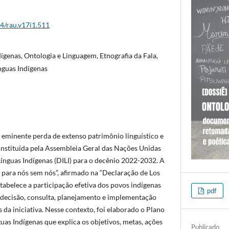
44/rau.v17i1.511
ígenas, Ontologia e Linguagem, Etnografia da Fala,
nguas Indígenas
e eminente perda de extenso patrimônio linguístico e
 instituída pela Assembleia Geral das Nações Unidas
Línguas Indígenas (DILI) para o decênio 2022-2032. A
para nós sem nós”, afirmado na “Declaração de Los
tabelece a participação efetiva dos povos indígenas
pdf
decisão, consulta, planejamento e implementação
da iniciativa. Nesse contexto, foi elaborado o Plano
as Indígenas que explica os objetivos, metas, ações
Publicado