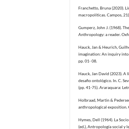
Franchetto, Bruna (2020). Lí
macropolíticas. Campos, 21(1
Gumperz, John J. (1968). The
Anthropology: a reader. Oxf
Hauck, Jan & Heurich, Guilh
imagination: An inquiry int
pp. 01- 08.
Hauck, Jan David (2023). A li
desafio ontológico. In. C. S
(pp. 41-75). Araraquara: Letr
Holbraad, Martin & Pedersen
anthropological exposition.
Hymes, Dell (1964). La Sociol
(ed.), Antropología social 