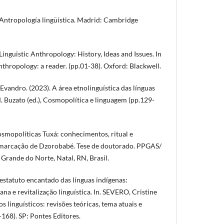
 Antropología lingüística. Madrid: Cambridge
Linguistic Anthropology: History, Ideas and Issues. In
Anthropology: a reader. (pp.01-38). Oxford: Blackwell.
vandro. (2023). A área etnolinguística das línguas
. Buzato (ed.), Cosmopolítica e linguagem (pp.129-
osmopolíticas Tuxá: conhecimentos, ritual e
emarcação de Dzorobabé. Tese de doutorado. PPGAS/
Grande do Norte, Natal, RN, Brasil.
estatuto encantado das línguas indígenas:
 e revitalização linguística. In. SEVERO, Cristine
tos linguísticos: revisões teóricas, tema atuais e
-168). SP: Pontes Editores.