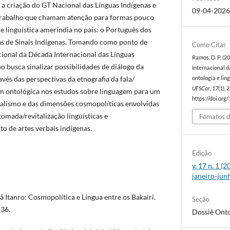
 a criação do GT Nacional das Línguas Indígenas e
09-04-202
 trabalho que chamam atenção para formas pouco
 linguística ameríndia no país: o Português dos
as de Sinais Indígenas. Tomando como ponto de
Como Citar
cional da Década Internacional das Línguas
Ramos, D. P. (2
ho busca sinalizar possibilidades de diálogo da
Internacional d
vés das perspectivas da etnografia da fala/
ontologia e li
UFSCar
,
17
(1),
 ontológica nos estudos sobre linguagem para um
https://doi.org
alismo e das dimensões cosmopolíticas envolvidas
tomada/revitalização linguísticas e
Fomatos d
 de artes verbais indígenas.
Edição
v. 17 n. 1 (
janeiro-jun
 Itanro: Cosmopolítica e Língua entre os Bakairi.
Seção
-36.
Dossiê Onto