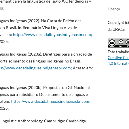
emántica en la lingüística del siglo XX: tendencias y
os.
Licença
nguas Indígenas (2022). Na Carta de Belém das
Copyright (c
do Brasil. In. Seminário Viva Língua Viva de
da UFSCar
vel em:
https://www.decadalinguasindigenasbr.com;
2025.
Este trabalh
guas Indígenas (2023a). Diretrizes para a criação de
Creative Co
 fortalecimento das línguas indígenas no Brasil.
4.0 Internati
ps://www.decadalinguasindigenasbr.com;
Acesso em:
nguas Indígenas (2023b). Propostas do GT Nacional
genas para subsidiar o Departamento de Línguas e
el em:
https://www.decadalinguasindigenasbr.com;
2025.
 Linguistic Anthropology. Cambridge: Cambridge