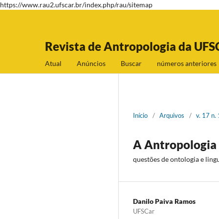
https://www.rau2.ufscar.br/index.php/rau/sitemap
Revista de Antropologia da UFS
Atual
Anúncios
Buscar
números anteriores
Início
/
Arquivos
/
v. 17 n.
A Antropologia 
questões de ontologia e lin
Danilo Paiva Ramos
UFSCar