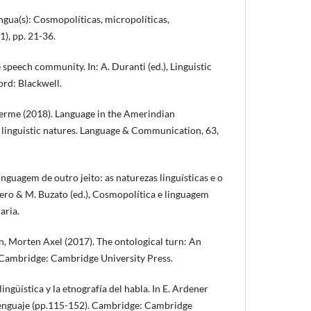
ngua(s): Cosmopolíticas, micropolíticas,
), pp. 21-36.
 speech community. In: A. Duranti (ed.), Linguistic
ord: Blackwell.
erme (2018). Language in the Amerindian
o linguistic natures. Language & Communication, 63,
nguagem de outro jeito: as naturezas linguísticas e o
evero & M. Buzato (ed.), Cosmopolítica e linguagem
aria.
, Morten Axel (2017). The ontological turn: An
 Cambridge: Cambridge University Press.
ingüística y la etnografía del habla. In E. Ardener
y lenguaje (pp.115-152). Cambridge: Cambridge