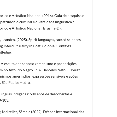
órico e Artístico Nacional (2016). Guia de pesquisa e
atrimônio cultural e diversidade linguística /
órico e Artístico Nacional. Brasília-DF.
 Leandro. (2025). Spirit languages, sacred sciences.
ing Interculturality in Post-Colonial Contexts.
tledge.
. A escuta dos sopros: xamanismo e proposições
m no Alto Rio Negro. In A. Barcelos Neto; L. Pérez-
anismos ameríndios: expressões sensíveis e ações
. São Paulo: Hedra.
Línguas indígenas: 500 anos de descobertas e
83-103.
; Meirelles, Sâmela (2022). Década internacional das