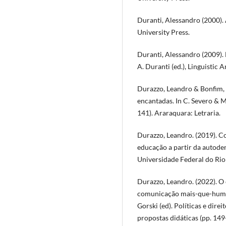
Duranti, Alessandro (2000).
University Press.
Duranti, Alessandro (2009). 
A. Duranti (ed.), Linguistic 
Durazzo, Leandro & Bonfim, E
encantadas. In C. Severo & M
141). Araraquara: Letraria.
Durazzo, Leandro. (2019). C
educação a partir da autod
Universidade Federal do Rio 
Durazzo, Leandro. (2022). O 
comunicação mais-que-humana
Gorski (ed). Políticas e direi
propostas didáticas (pp. 149