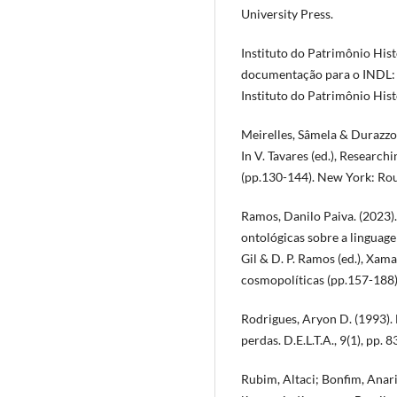
University Press.
Instituto do Patrimônio Hist
documentação para o INDL: p
Instituto do Patrimônio Hist
Meirelles, Sâmela & Durazzo,
In V. Tavares (ed.), Research
(pp.130-144). New York: Rou
Ramos, Danilo Paiva. (2023)
ontológicas sobre a linguage
Gil & D. P. Ramos (ed.), Xam
cosmopolíticas (pp.157-188)
Rodrigues, Aryon D. (1993). 
perdas. D.E.L.T.A., 9(1), pp. 
Rubim, Altaci; Bonfim, Anari