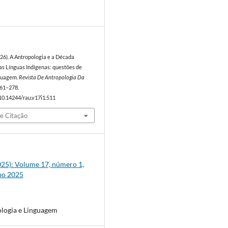
6
026). A Antropologia e a Década
as Línguas Indígenas: questões de
nguagem.
Revista De Antropologia Da
 261–278.
/10.14244/rau.v17i1.511
e Citação
2025): Volume 17, número 1,
ho 2025
logia e Linguagem