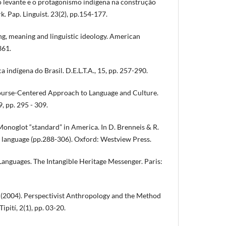
 o levante e o protagonismo indígena na construção
rk. Pap. Linguist. 23(2), pp.154-177.
g, meaning and linguistic ideology. American
361.
ca indígena do Brasil. D.E.L.T.A., 15, pp. 257-290.
scourse-Centered Approach to Language and Culture.
, pp. 295 - 309.
 Monoglot “standard” in America. In D. Brenneis & R.
f language (pp.288-306). Oxford: Westview Press.
anguages. The Intangible Heritage Messenger. Paris:
 (2004). Perspectivist Anthropology and the Method
ipití, 2(1), pp. 03-20.