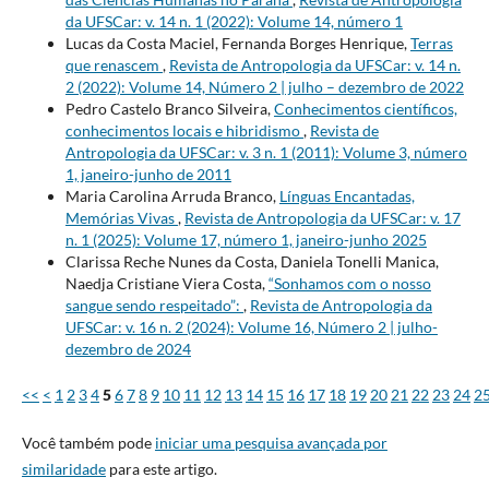
da UFSCar: v. 14 n. 1 (2022): Volume 14, número 1
Lucas da Costa Maciel, Fernanda Borges Henrique,
Terras
que renascem
,
Revista de Antropologia da UFSCar: v. 14 n.
2 (2022): Volume 14, Número 2 | julho – dezembro de 2022
Pedro Castelo Branco Silveira,
Conhecimentos científicos,
conhecimentos locais e hibridismo
,
Revista de
Antropologia da UFSCar: v. 3 n. 1 (2011): Volume 3, número
1, janeiro-junho de 2011
Maria Carolina Arruda Branco,
Línguas Encantadas,
Memórias Vivas
,
Revista de Antropologia da UFSCar: v. 17
n. 1 (2025): Volume 17, número 1, janeiro-junho 2025
Clarissa Reche Nunes da Costa, Daniela Tonelli Manica,
Naedja Cristiane Viera Costa,
“Sonhamos com o nosso
sangue sendo respeitado”:
,
Revista de Antropologia da
UFSCar: v. 16 n. 2 (2024): Volume 16, Número 2 | julho-
dezembro de 2024
<<
<
1
2
3
4
5
6
7
8
9
10
11
12
13
14
15
16
17
18
19
20
21
22
23
24
2
Você também pode
iniciar uma pesquisa avançada por
similaridade
para este artigo.