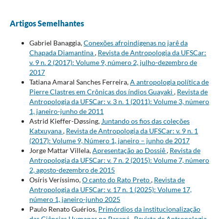
Artigos Semelhantes
Gabriel Banaggia,
Conexões afroindígenas no jarê da
Chapada Diamantina
,
Revista de Antropologia da UFSCar:
v. 9 n. 2 (2017): Volume 9, número 2, julho-dezembro de
2017
Tatiana Amaral Sanches Ferreira,
A antropologia política de
Pierre Clastres em Crônicas dos índios Guayaki
,
Revista de
Antropologia da UFSCar: v. 3 n. 1 (2011): Volume 3, número
1, janeiro-junho de 2011
Astrid Kieffer-Døssing,
Juntando os fios das coleções
Katxuyana
,
Revista de Antropologia da UFSCar: v. 9 n. 1
(2017): Volume 9, Número 1, janeiro – junho de 2017
Jorge Mattar Villela,
Apresentação ao Dossiê
,
Revista de
Antropologia da UFSCar: v. 7 n. 2 (2015): Volume 7, número
2, agosto-dezembro de 2015
Osíris Veríssimo,
O canto do Rato Preto
,
Revista de
Antropologia da UFSCar: v. 17 n. 1 (2025): Volume 17,
número 1, janeiro-junho 2025
Paulo Renato Guérios,
Primórdios da institucionalização
das Ciências Humanas no Paraná
,
Revista de Antropologia