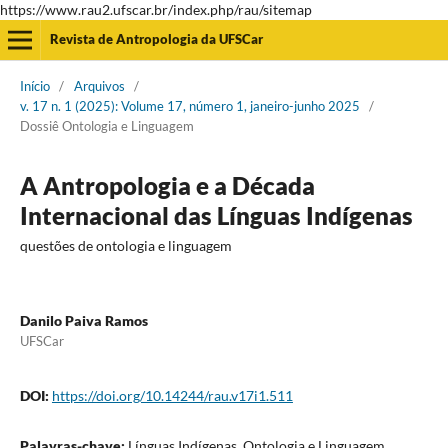
https://www.rau2.ufscar.br/index.php/rau/sitemap
Revista de Antropologia da UFSCar
Início
/
Arquivos
/
v. 17 n. 1 (2025): Volume 17, número 1, janeiro-junho 2025
/
Dossiê Ontologia e Linguagem
A Antropologia e a Década
Internacional das Línguas Indígenas
questões de ontologia e linguagem
Danilo Paiva Ramos
UFSCar
DOI:
https://doi.org/10.14244/rau.v17i1.511
Palavras-chave:
Línguas Indígenas, Ontologia e Linguagem,