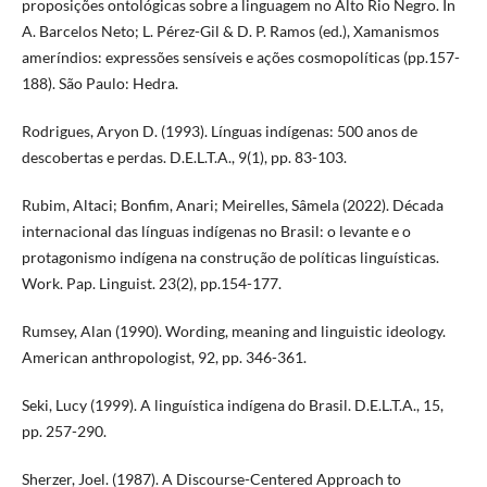
proposições ontológicas sobre a linguagem no Alto Rio Negro. In
A. Barcelos Neto; L. Pérez-Gil & D. P. Ramos (ed.), Xamanismos
ameríndios: expressões sensíveis e ações cosmopolíticas (pp.157-
188). São Paulo: Hedra.
Rodrigues, Aryon D. (1993). Línguas indígenas: 500 anos de
descobertas e perdas. D.E.L.T.A., 9(1), pp. 83-103.
Rubim, Altaci; Bonfim, Anari; Meirelles, Sâmela (2022). Década
internacional das línguas indígenas no Brasil: o levante e o
protagonismo indígena na construção de políticas linguísticas.
Work. Pap. Linguist. 23(2), pp.154-177.
Rumsey, Alan (1990). Wording, meaning and linguistic ideology.
American anthropologist, 92, pp. 346-361.
Seki, Lucy (1999). A linguística indígena do Brasil. D.E.L.T.A., 15,
pp. 257-290.
Sherzer, Joel. (1987). A Discourse-Centered Approach to