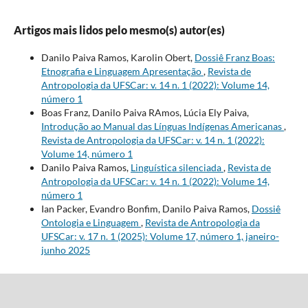
Artigos mais lidos pelo mesmo(s) autor(es)
Danilo Paiva Ramos, Karolin Obert,
Dossiê Franz Boas:
Etnografia e Linguagem Apresentação
,
Revista de
Antropologia da UFSCar: v. 14 n. 1 (2022): Volume 14,
número 1
Boas Franz, Danilo Paiva RAmos, Lúcia Ely Paiva,
Introdução ao Manual das Línguas Indígenas Americanas
,
Revista de Antropologia da UFSCar: v. 14 n. 1 (2022):
Volume 14, número 1
Danilo Paiva Ramos,
Linguística silenciada
,
Revista de
Antropologia da UFSCar: v. 14 n. 1 (2022): Volume 14,
número 1
Ian Packer, Evandro Bonfim, Danilo Paiva Ramos,
Dossiê
Ontologia e Linguagem
,
Revista de Antropologia da
UFSCar: v. 17 n. 1 (2025): Volume 17, número 1, janeiro-
junho 2025