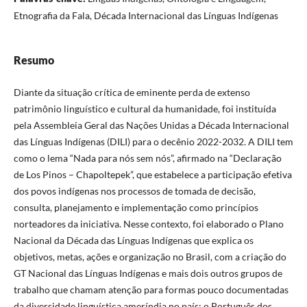
Etnografia da Fala, Década Internacional das Línguas Indígenas
Resumo
Diante da situação crítica de eminente perda de extenso
patrimônio linguístico e cultural da humanidade, foi instituída
pela Assembleia Geral das Nações Unidas a Década Internacional
das Línguas Indígenas (DILI) para o decênio 2022-2032. A DILI tem
como o lema “Nada para nós sem nós”, afirmado na “Declaração
de Los Pinos – Chapoltepek”, que estabelece a participação efetiva
dos povos indígenas nos processos de tomada de decisão,
consulta, planejamento e implementação como princípios
norteadores da iniciativa. Nesse contexto, foi elaborado o Plano
Nacional da Década das Línguas Indígenas que explica os
objetivos, metas, ações e organização no Brasil, com a criação do
GT Nacional das Línguas Indígenas e mais dois outros grupos de
trabalho que chamam atenção para formas pouco documentadas
da diversidade linguística ameríndia no país: o Português dos