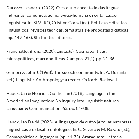
Durazzo, Leandro. (2022). O estatuto encantado das línguas
indígenas: comunicação mais-que-humana e revitalização
linguística. In. SEVERO, Cristine Gorski (ed). Políticas e direitos
linguísticos: revisões teóricas, tema atuais e propostas didáticas
(pp. 149-168). SP: Pontes Editores.
Franchetto, Bruna (2020). Língua(s): Cosmopolíticas,
micropolíticas, macropolíticas. Campos, 21(1), pp. 21-36.
Gumperz, John J. (1968). The speech community. In: A. Duranti
(ed.), Linguistic Anthropology: a reader. Oxford: Blackwell.
Hauck, Jan & Heurich, Guilherme (2018). Language in the
Amerindian imagination: An inquiry into linguistic natures.
Language & Communication, 63, pp. 01- 08.
Hauck, Jan David (2023). A linguagem de outro jeito: as naturezas
linguísticas e o desafio ontológico. In. C. Severo & M. Buzato (ed.),
Cosmopolítica e linguagem (pp. 41-75). Araraquara: Letraria.