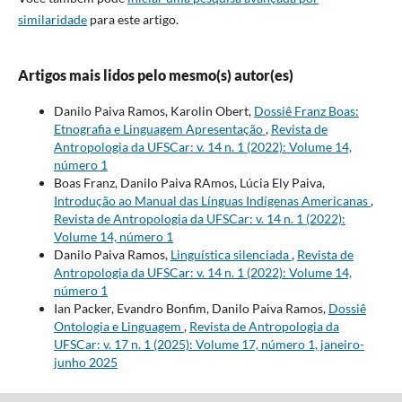
similaridade
para este artigo.
Artigos mais lidos pelo mesmo(s) autor(es)
Danilo Paiva Ramos, Karolin Obert,
Dossiê Franz Boas:
Etnografia e Linguagem Apresentação
,
Revista de
Antropologia da UFSCar: v. 14 n. 1 (2022): Volume 14,
número 1
Boas Franz, Danilo Paiva RAmos, Lúcia Ely Paiva,
Introdução ao Manual das Línguas Indígenas Americanas
,
Revista de Antropologia da UFSCar: v. 14 n. 1 (2022):
Volume 14, número 1
Danilo Paiva Ramos,
Linguística silenciada
,
Revista de
Antropologia da UFSCar: v. 14 n. 1 (2022): Volume 14,
número 1
Ian Packer, Evandro Bonfim, Danilo Paiva Ramos,
Dossiê
Ontologia e Linguagem
,
Revista de Antropologia da
UFSCar: v. 17 n. 1 (2025): Volume 17, número 1, janeiro-
junho 2025