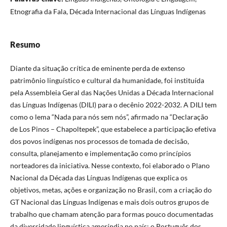
Etnografia da Fala, Década Internacional das Línguas Indígenas
Resumo
Diante da situação crítica de eminente perda de extenso
patrimônio linguístico e cultural da humanidade, foi instituída
pela Assembleia Geral das Nações Unidas a Década Internacional
das Línguas Indígenas (DILI) para o decênio 2022-2032. A DILI tem
como o lema “Nada para nós sem nós”, afirmado na “Declaração
de Los Pinos – Chapoltepek”, que estabelece a participação efetiva
dos povos indígenas nos processos de tomada de decisão,
consulta, planejamento e implementação como princípios
norteadores da iniciativa. Nesse contexto, foi elaborado o Plano
Nacional da Década das Línguas Indígenas que explica os
objetivos, metas, ações e organização no Brasil, com a criação do
GT Nacional das Línguas Indígenas e mais dois outros grupos de
trabalho que chamam atenção para formas pouco documentadas
da diversidade linguística ameríndia no país: o Português dos