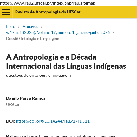
https://www.rau2.ufscar.br/index.php/rau/sitemap
Revista de Antropologia da UFSCar
Início
/
Arquivos
/
v. 17 n. 1 (2025): Volume 17, número 1, janeiro-junho 2025
/
Dossiê Ontologia e Linguagem
A Antropologia e a Década
Internacional das Línguas Indígenas
questões de ontologia e linguagem
Danilo Paiva Ramos
UFSCar
DOI:
https://doi.org/10.14244/rau.v17i1.511
Palavras-chave:
Línguas Indígenas, Ontologia e Linguagem,