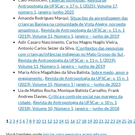
Antropologia da UFSCar: v. 17 n. 1 (2025): Volume 17,
número 1, janeiro-junho 2025
Amanda Rodrigues Marqui,
Situações de aprendizagem das
crianças Baniwa na comunidade de Vista Alegre, noroeste
amazônico
,
Revista de Antropologia da UFSCar: v. 11 n. 1
(2019): Volume 11, Número 1, janeiro – junho de 2019
Adir Casaro Nascimento, Carlos Magno Naglis Vieira,
Antonio Carlos Seizer da Silva,
(Con)textos das pesquisas
com crianças/infâncias indígenas no Mato Grosso do Sul
,
Revista de Antropologia da UFSCar: v. 11 n. 1 (2019):
Volume 11, Número 1, janeiro – junho de 2019
Maria Alice Magalhães da Silva Batista,
Sobre medo, amor e
engajamento
,
Revista de Antropologia da UFSCar: v. 15 n. 1
(2023): Volume 15, Número 1 | janeiro – junho de 2023
Lia de Mattos Rocha, Monique Batista Carvalho, Frank
Andrew Davies,
Crítica e controle social nas margens da
cidade
,
Revista de Antropologia da UFSCar: v. 10 n. 1
(2018): Volume 10, Número 1, janeiro – junho de 2018
1
2
3
4
5
6
7
8
9
10
11
12
13
14
15
16
17
18
19
20
21
22
23
24
25
26
Você também pode
iniciar uma pesquisa avançada por