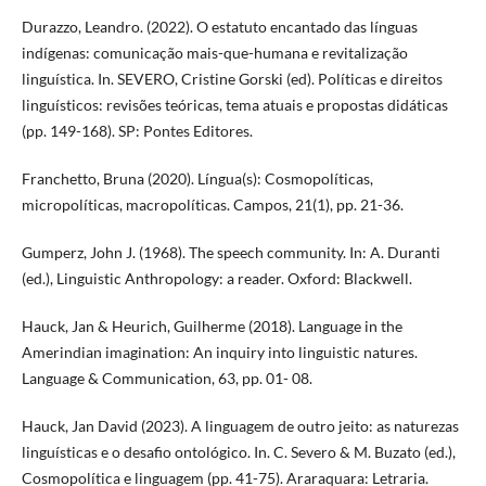
Durazzo, Leandro. (2022). O estatuto encantado das línguas
indígenas: comunicação mais-que-humana e revitalização
linguística. In. SEVERO, Cristine Gorski (ed). Políticas e direitos
linguísticos: revisões teóricas, tema atuais e propostas didáticas
(pp. 149-168). SP: Pontes Editores.
Franchetto, Bruna (2020). Língua(s): Cosmopolíticas,
micropolíticas, macropolíticas. Campos, 21(1), pp. 21-36.
Gumperz, John J. (1968). The speech community. In: A. Duranti
(ed.), Linguistic Anthropology: a reader. Oxford: Blackwell.
Hauck, Jan & Heurich, Guilherme (2018). Language in the
Amerindian imagination: An inquiry into linguistic natures.
Language & Communication, 63, pp. 01- 08.
Hauck, Jan David (2023). A linguagem de outro jeito: as naturezas
linguísticas e o desafio ontológico. In. C. Severo & M. Buzato (ed.),
Cosmopolítica e linguagem (pp. 41-75). Araraquara: Letraria.