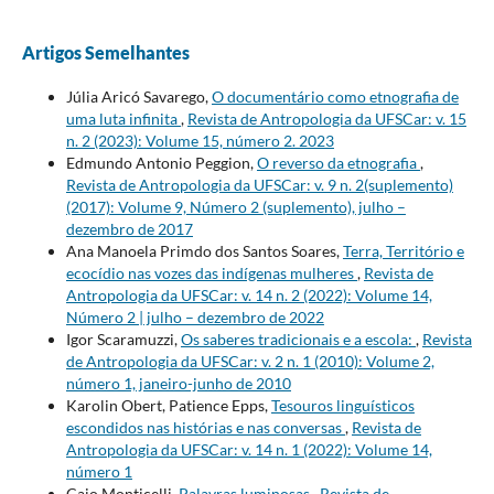
Artigos Semelhantes
Júlia Aricó Savarego,
O documentário como etnografia de
uma luta infinita
,
Revista de Antropologia da UFSCar: v. 15
n. 2 (2023): Volume 15, número 2. 2023
Edmundo Antonio Peggion,
O reverso da etnografia
,
Revista de Antropologia da UFSCar: v. 9 n. 2(suplemento)
(2017): Volume 9, Número 2 (suplemento), julho –
dezembro de 2017
Ana Manoela Primdo dos Santos Soares,
Terra, Território e
ecocídio nas vozes das indígenas mulheres
,
Revista de
Antropologia da UFSCar: v. 14 n. 2 (2022): Volume 14,
Número 2 | julho – dezembro de 2022
Igor Scaramuzzi,
Os saberes tradicionais e a escola:
,
Revista
de Antropologia da UFSCar: v. 2 n. 1 (2010): Volume 2,
número 1, janeiro-junho de 2010
Karolin Obert, Patience Epps,
Tesouros linguísticos
escondidos nas histórias e nas conversas
,
Revista de
Antropologia da UFSCar: v. 14 n. 1 (2022): Volume 14,
número 1
Caio Monticelli,
Palavras luminosas
,
Revista de