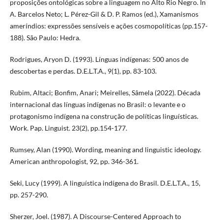
proposições ontológicas sobre a linguagem no Alto Rio Negro. In
A. Barcelos Neto; L. Pérez-Gil & D. P. Ramos (ed.), Xamanismos
ameríndios: expressões sensíveis e ações cosmopolíticas (pp.157-
188). São Paulo: Hedra.
Rodrigues, Aryon D. (1993). Línguas indígenas: 500 anos de
descobertas e perdas. D.E.L.T.A., 9(1), pp. 83-103.
Rubim, Altaci; Bonfim, Anari; Meirelles, Sâmela (2022). Década
internacional das línguas indígenas no Brasil: o levante e o
protagonismo indígena na construção de políticas linguísticas.
Work. Pap. Linguist. 23(2), pp.154-177.
Rumsey, Alan (1990). Wording, meaning and linguistic ideology.
American anthropologist, 92, pp. 346-361.
Seki, Lucy (1999). A linguística indígena do Brasil. D.E.L.T.A., 15,
pp. 257-290.
Sherzer, Joel. (1987). A Discourse-Centered Approach to