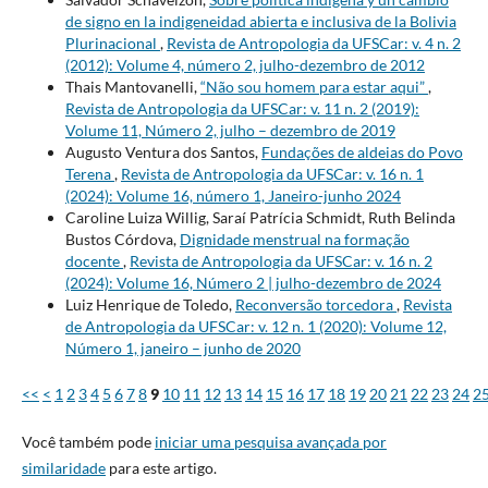
de signo en la indigeneidad abierta e inclusiva de la Bolivia
Plurinacional
,
Revista de Antropologia da UFSCar: v. 4 n. 2
(2012): Volume 4, número 2, julho-dezembro de 2012
Thais Mantovanelli,
“Não sou homem para estar aqui”
,
Revista de Antropologia da UFSCar: v. 11 n. 2 (2019):
Volume 11, Número 2, julho – dezembro de 2019
Augusto Ventura dos Santos,
Fundações de aldeias do Povo
Terena
,
Revista de Antropologia da UFSCar: v. 16 n. 1
(2024): Volume 16, número 1, Janeiro-junho 2024
Caroline Luiza Willig, Saraí Patrícia Schmidt, Ruth Belinda
Bustos Córdova,
Dignidade menstrual na formação
docente
,
Revista de Antropologia da UFSCar: v. 16 n. 2
(2024): Volume 16, Número 2 | julho-dezembro de 2024
Luiz Henrique de Toledo,
Reconversão torcedora
,
Revista
de Antropologia da UFSCar: v. 12 n. 1 (2020): Volume 12,
Número 1, janeiro – junho de 2020
<<
<
1
2
3
4
5
6
7
8
9
10
11
12
13
14
15
16
17
18
19
20
21
22
23
24
2
Você também pode
iniciar uma pesquisa avançada por
similaridade
para este artigo.