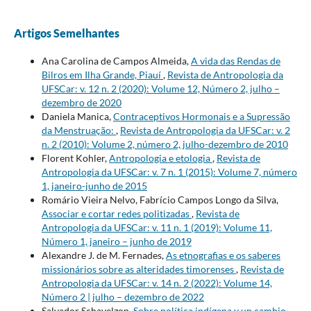
Artigos Semelhantes
Ana Carolina de Campos Almeida,
A vida das Rendas de
Bilros em Ilha Grande, Piauí
,
Revista de Antropologia da
UFSCar: v. 12 n. 2 (2020): Volume 12, Número 2, julho –
dezembro de 2020
Daniela Manica,
Contraceptivos Hormonais e a Supressão
da Menstruação:
,
Revista de Antropologia da UFSCar: v. 2
n. 2 (2010): Volume 2, número 2, julho-dezembro de 2010
Florent Kohler,
Antropologia e etologia
,
Revista de
Antropologia da UFSCar: v. 7 n. 1 (2015): Volume 7, número
1, janeiro-junho de 2015
Romário Vieira Nelvo, Fabrício Campos Longo da Silva,
Associar e cortar redes politizadas
,
Revista de
Antropologia da UFSCar: v. 11 n. 1 (2019): Volume 11,
Número 1, janeiro – junho de 2019
Alexandre J. de M. Fernades,
As etnografias e os saberes
missionários sobre as alteridades timorenses
,
Revista de
Antropologia da UFSCar: v. 14 n. 2 (2022): Volume 14,
Número 2 | julho – dezembro de 2022
Salvador Schavelzon,
Sobre política indígena y un cambio