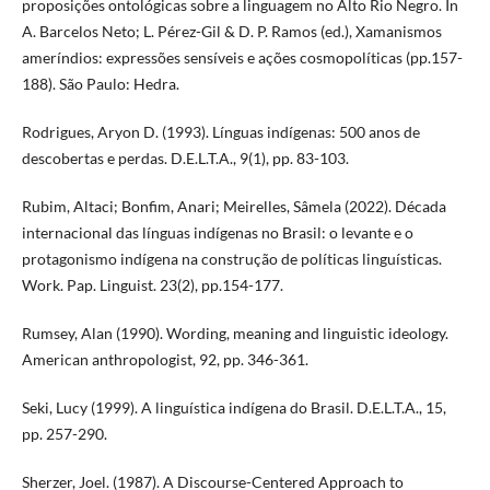
proposições ontológicas sobre a linguagem no Alto Rio Negro. In
A. Barcelos Neto; L. Pérez-Gil & D. P. Ramos (ed.), Xamanismos
ameríndios: expressões sensíveis e ações cosmopolíticas (pp.157-
188). São Paulo: Hedra.
Rodrigues, Aryon D. (1993). Línguas indígenas: 500 anos de
descobertas e perdas. D.E.L.T.A., 9(1), pp. 83-103.
Rubim, Altaci; Bonfim, Anari; Meirelles, Sâmela (2022). Década
internacional das línguas indígenas no Brasil: o levante e o
protagonismo indígena na construção de políticas linguísticas.
Work. Pap. Linguist. 23(2), pp.154-177.
Rumsey, Alan (1990). Wording, meaning and linguistic ideology.
American anthropologist, 92, pp. 346-361.
Seki, Lucy (1999). A linguística indígena do Brasil. D.E.L.T.A., 15,
pp. 257-290.
Sherzer, Joel. (1987). A Discourse-Centered Approach to