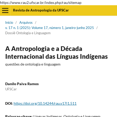
https://www.rau2.ufscar.br/index.php/rau/sitemap
Revista de Antropologia da UFSCar
Início
/
Arquivos
/
v. 17 n. 1 (2025): Volume 17, número 1, janeiro-junho 2025
/
Dossiê Ontologia e Linguagem
A Antropologia e a Década
Internacional das Línguas Indígenas
questões de ontologia e linguagem
Danilo Paiva Ramos
UFSCar
DOI:
https://doi.org/10.14244/rau.v17i1.511
Palavras-chave:
Línguas Indígenas, Ontologia e Linguagem,