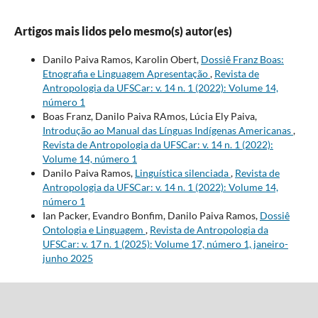
Artigos mais lidos pelo mesmo(s) autor(es)
Danilo Paiva Ramos, Karolin Obert,
Dossiê Franz Boas:
Etnografia e Linguagem Apresentação
,
Revista de
Antropologia da UFSCar: v. 14 n. 1 (2022): Volume 14,
número 1
Boas Franz, Danilo Paiva RAmos, Lúcia Ely Paiva,
Introdução ao Manual das Línguas Indígenas Americanas
,
Revista de Antropologia da UFSCar: v. 14 n. 1 (2022):
Volume 14, número 1
Danilo Paiva Ramos,
Linguística silenciada
,
Revista de
Antropologia da UFSCar: v. 14 n. 1 (2022): Volume 14,
número 1
Ian Packer, Evandro Bonfim, Danilo Paiva Ramos,
Dossiê
Ontologia e Linguagem
,
Revista de Antropologia da
UFSCar: v. 17 n. 1 (2025): Volume 17, número 1, janeiro-
junho 2025