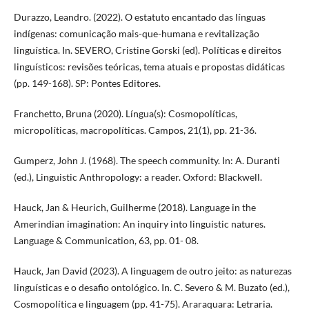
Durazzo, Leandro. (2022). O estatuto encantado das línguas
indígenas: comunicação mais-que-humana e revitalização
linguística. In. SEVERO, Cristine Gorski (ed). Políticas e direitos
linguísticos: revisões teóricas, tema atuais e propostas didáticas
(pp. 149-168). SP: Pontes Editores.
Franchetto, Bruna (2020). Língua(s): Cosmopolíticas,
micropolíticas, macropolíticas. Campos, 21(1), pp. 21-36.
Gumperz, John J. (1968). The speech community. In: A. Duranti
(ed.), Linguistic Anthropology: a reader. Oxford: Blackwell.
Hauck, Jan & Heurich, Guilherme (2018). Language in the
Amerindian imagination: An inquiry into linguistic natures.
Language & Communication, 63, pp. 01- 08.
Hauck, Jan David (2023). A linguagem de outro jeito: as naturezas
linguísticas e o desafio ontológico. In. C. Severo & M. Buzato (ed.),
Cosmopolítica e linguagem (pp. 41-75). Araraquara: Letraria.