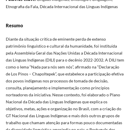
Etnografia da Fala, Década Internacional das Línguas Indígenas
Resumo
Diante da situação crítica de eminente perda de extenso
patrimônio linguístico e cultural da humanidade, foi instituída
pela Assembleia Geral das Nações Unidas a Década Internacional
das Línguas Indígenas (DILI) para o decênio 2022-2032. A DILI tem
como o lema “Nada para nós sem nós”, afirmado na “Declaração
de Los Pinos – Chapoltepek”, que estabelece a participação efetiva
dos povos indígenas nos processos de tomada de decisão,
consulta, planejamento e implementação como princípios
norteadores da iniciativa. Nesse contexto, foi elaborado o Plano
Nacional da Década das Línguas Indígenas que explica os
objetivos, metas, ações e organização no Brasil, com a criação do
GT Nacional das Línguas Indígenas e mais dois outros grupos de
trabalho que chamam atenção para formas pouco documentadas
da diversidade linguística ameríndia no país: o Português dos