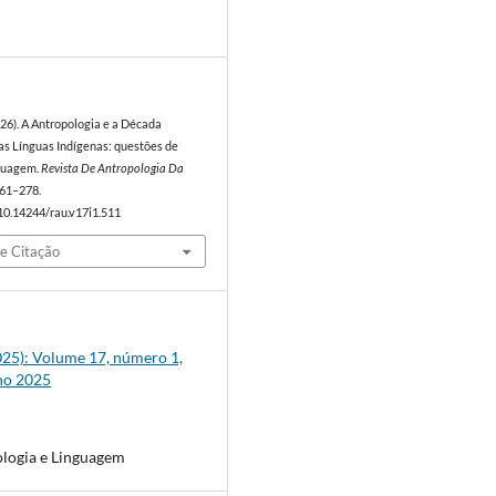
6
026). A Antropologia e a Década
as Línguas Indígenas: questões de
nguagem.
Revista De Antropologia Da
 261–278.
/10.14244/rau.v17i1.511
e Citação
2025): Volume 17, número 1,
ho 2025
logia e Linguagem