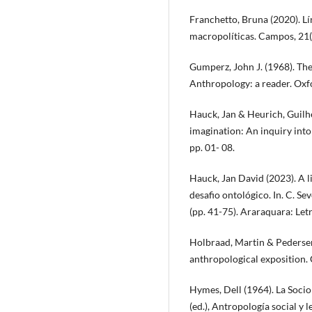
Franchetto, Bruna (2020). Lí
macropolíticas. Campos, 21(1
Gumperz, John J. (1968). The
Anthropology: a reader. Oxf
Hauck, Jan & Heurich, Guilh
imagination: An inquiry int
pp. 01- 08.
Hauck, Jan David (2023). A li
desafio ontológico. In. C. S
(pp. 41-75). Araraquara: Letr
Holbraad, Martin & Pedersen
anthropological exposition.
Hymes, Dell (1964). La Sociol
(ed.), Antropología social 