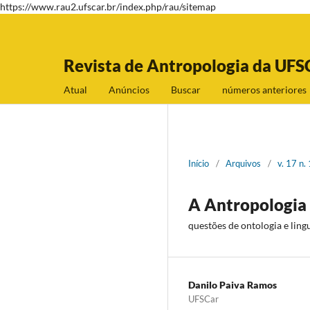
https://www.rau2.ufscar.br/index.php/rau/sitemap
Revista de Antropologia da UFS
Atual
Anúncios
Buscar
números anteriores
Início
/
Arquivos
/
v. 17 n.
A Antropologia 
questões de ontologia e lin
Danilo Paiva Ramos
UFSCar