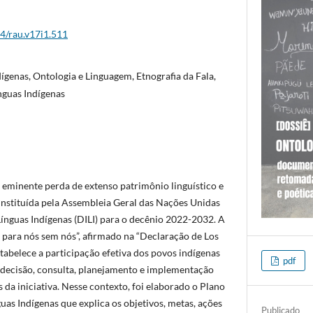
44/rau.v17i1.511
ígenas, Ontologia e Linguagem, Etnografia da Fala,
nguas Indígenas
e eminente perda de extenso patrimônio linguístico e
 instituída pela Assembleia Geral das Nações Unidas
Línguas Indígenas (DILI) para o decênio 2022-2032. A
para nós sem nós”, afirmado na “Declaração de Los
tabelece a participação efetiva dos povos indígenas
pdf
decisão, consulta, planejamento e implementação
da iniciativa. Nesse contexto, foi elaborado o Plano
as Indígenas que explica os objetivos, metas, ações
Publicado