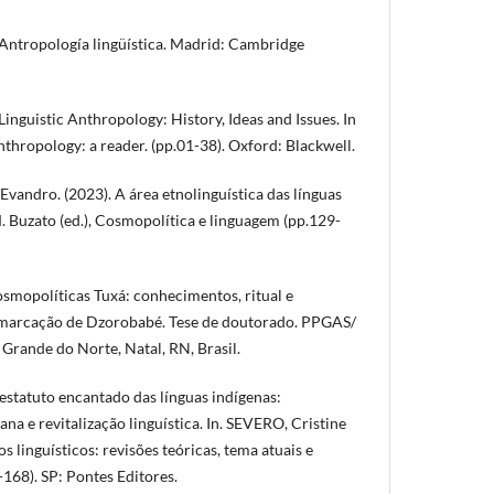
 Antropología lingüística. Madrid: Cambridge
Linguistic Anthropology: History, Ideas and Issues. In
Anthropology: a reader. (pp.01-38). Oxford: Blackwell.
vandro. (2023). A área etnolinguística das línguas
. Buzato (ed.), Cosmopolítica e linguagem (pp.129-
osmopolíticas Tuxá: conhecimentos, ritual e
emarcação de Dzorobabé. Tese de doutorado. PPGAS/
Grande do Norte, Natal, RN, Brasil.
estatuto encantado das línguas indígenas:
 e revitalização linguística. In. SEVERO, Cristine
tos linguísticos: revisões teóricas, tema atuais e
-168). SP: Pontes Editores.