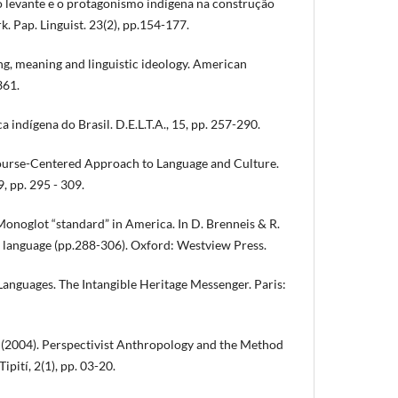
 o levante e o protagonismo indígena na construção
rk. Pap. Linguist. 23(2), pp.154-177.
g, meaning and linguistic ideology. American
361.
ca indígena do Brasil. D.E.L.T.A., 15, pp. 257-290.
scourse-Centered Approach to Language and Culture.
, pp. 295 - 309.
 Monoglot “standard” in America. In D. Brenneis & R.
f language (pp.288-306). Oxford: Westview Press.
anguages. The Intangible Heritage Messenger. Paris:
 (2004). Perspectivist Anthropology and the Method
ipití, 2(1), pp. 03-20.