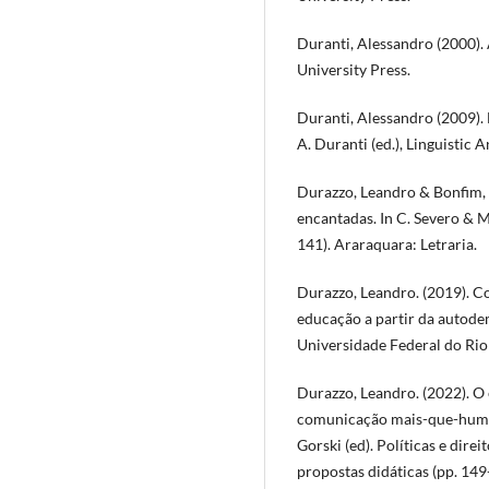
Duranti, Alessandro (2000).
University Press.
Duranti, Alessandro (2009). 
A. Duranti (ed.), Linguistic 
Durazzo, Leandro & Bonfim, E
encantadas. In C. Severo & M
141). Araraquara: Letraria.
Durazzo, Leandro. (2019). C
educação a partir da autod
Universidade Federal do Rio 
Durazzo, Leandro. (2022). O 
comunicação mais-que-humana
Gorski (ed). Políticas e direi
propostas didáticas (pp. 149