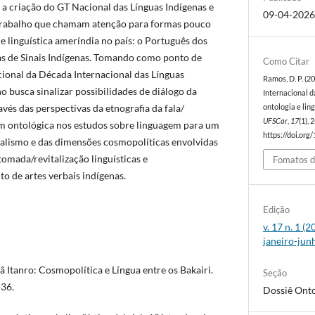
 a criação do GT Nacional das Línguas Indígenas e
09-04-202
 trabalho que chamam atenção para formas pouco
 linguística ameríndia no país: o Português dos
as de Sinais Indígenas. Tomando como ponto de
Como Citar
cional da Década Internacional das Línguas
Ramos, D. P. (2
ho busca sinalizar possibilidades de diálogo da
Internacional d
vés das perspectivas da etnografia da fala/
ontologia e li
UFSCar
,
17
(1),
 ontológica nos estudos sobre linguagem para um
https://doi.org
alismo e das dimensões cosmopolíticas envolvidas
tomada/revitalização linguísticas e
Fomatos d
 de artes verbais indígenas.
Edição
v. 17 n. 1 (
janeiro-jun
 Itanro: Cosmopolítica e Língua entre os Bakairi.
Seção
-36.
Dossiê Onto