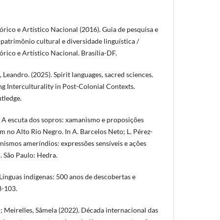
órico e Artístico Nacional (2016). Guia de pesquisa e
atrimônio cultural e diversidade linguística /
órico e Artístico Nacional. Brasília-DF.
 Leandro. (2025). Spirit languages, sacred sciences.
ing Interculturality in Post-Colonial Contexts.
tledge.
. A escuta dos sopros: xamanismo e proposições
m no Alto Rio Negro. In A. Barcelos Neto; L. Pérez-
anismos ameríndios: expressões sensíveis e ações
. São Paulo: Hedra.
Línguas indígenas: 500 anos de descobertas e
83-103.
; Meirelles, Sâmela (2022). Década internacional das