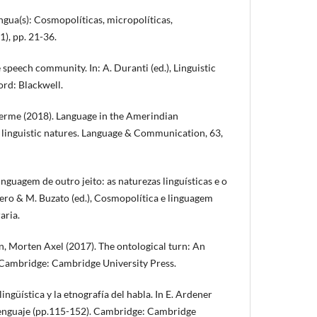
ngua(s): Cosmopolíticas, micropolíticas,
), pp. 21-36.
 speech community. In: A. Duranti (ed.), Linguistic
ord: Blackwell.
erme (2018). Language in the Amerindian
o linguistic natures. Language & Communication, 63,
nguagem de outro jeito: as naturezas linguísticas e o
evero & M. Buzato (ed.), Cosmopolítica e linguagem
aria.
, Morten Axel (2017). The ontological turn: An
 Cambridge: Cambridge University Press.
ingüística y la etnografía del habla. In E. Ardener
y lenguaje (pp.115-152). Cambridge: Cambridge