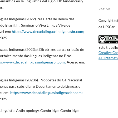
emántica en la lingüística del siglo XX: tendencias y
os.
Licença
nguas Indígenas (2022). Na Carta de Belém das
Copyright (c
do Brasil. In. Seminário Viva Língua Viva de
da UFSCar
vel em:
https://www.decadalinguasindigenasbr.com;
2025.
Este trabalh
guas Indígenas (2023a). Diretrizes para a criação de
Creative Co
 fortalecimento das línguas indígenas no Brasil.
4.0 Internati
ps://www.decadalinguasindigenasbr.com;
Acesso em:
nguas Indígenas (2023b). Propostas do GT Nacional
genas para subsidiar o Departamento de Línguas e
el em:
https://www.decadalinguasindigenasbr.com;
2025.
 Linguistic Anthropology. Cambridge: Cambridge