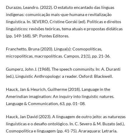
Durazzo, Leandro. (2022). O estatuto encantado das línguas
indígenas: comunicação mais-que-humana e revitalização
linguística. In. SEVERO, Cristine Gorski (ed). Políticas e direitos
linguísticos: revisões teóricas, tema atuais e propostas didáticas
(pp. 149-168). SP: Pontes Editores.
Franchetto, Bruna (2020). Língua(s): Cosmopolíticas,
micropolíticas, macropolíticas. Campos, 21(1), pp. 21-36.
Gumperz, John J. (1968). The speech community. In: A. Duranti
(ed.), Linguistic Anthropology: a reader. Oxford: Blackwell.
Hauck, Jan & Heurich, Guilherme (2018). Language in the
Amerindian imagination: An inquiry into linguistic natures.
Language & Communication, 63, pp. 01- 08.
Hauck, Jan David (2023). A linguagem de outro jeito: as naturezas
linguísticas e o desafio ontológico. In. C. Severo & M. Buzato (ed.),
Cosmopolítica e linguagem (pp. 41-75). Araraquara: Letraria.