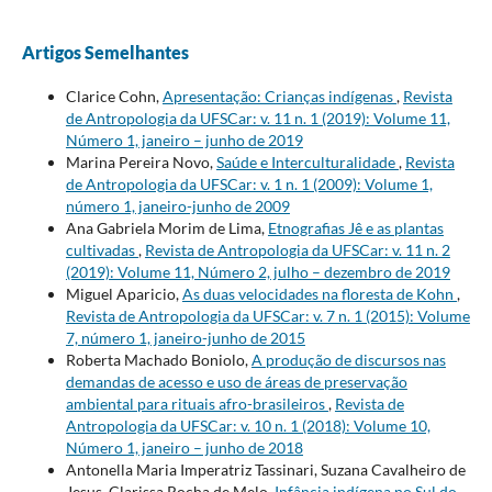
Artigos Semelhantes
Clarice Cohn,
Apresentação: Crianças indígenas
,
Revista
de Antropologia da UFSCar: v. 11 n. 1 (2019): Volume 11,
Número 1, janeiro – junho de 2019
Marina Pereira Novo,
Saúde e Interculturalidade
,
Revista
de Antropologia da UFSCar: v. 1 n. 1 (2009): Volume 1,
número 1, janeiro-junho de 2009
Ana Gabriela Morim de Lima,
Etnografias Jê e as plantas
cultivadas
,
Revista de Antropologia da UFSCar: v. 11 n. 2
(2019): Volume 11, Número 2, julho – dezembro de 2019
Miguel Aparicio,
As duas velocidades na floresta de Kohn
,
Revista de Antropologia da UFSCar: v. 7 n. 1 (2015): Volume
7, número 1, janeiro-junho de 2015
Roberta Machado Boniolo,
A produção de discursos nas
demandas de acesso e uso de áreas de preservação
ambiental para rituais afro-brasileiros
,
Revista de
Antropologia da UFSCar: v. 10 n. 1 (2018): Volume 10,
Número 1, janeiro – junho de 2018
Antonella Maria Imperatriz Tassinari, Suzana Cavalheiro de
Jesus, Clarissa Rocha de Melo,
Infância indígena no Sul do