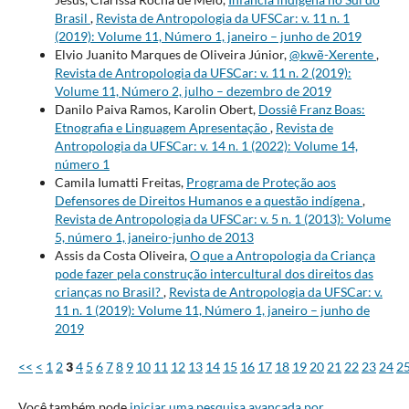
Brasil
,
Revista de Antropologia da UFSCar: v. 11 n. 1
(2019): Volume 11, Número 1, janeiro – junho de 2019
Elvio Juanito Marques de Oliveira Júnior,
@kwẽ-Xerente
,
Revista de Antropologia da UFSCar: v. 11 n. 2 (2019):
Volume 11, Número 2, julho – dezembro de 2019
Danilo Paiva Ramos, Karolin Obert,
Dossiê Franz Boas:
Etnografia e Linguagem Apresentação
,
Revista de
Antropologia da UFSCar: v. 14 n. 1 (2022): Volume 14,
número 1
Camila Iumatti Freitas,
Programa de Proteção aos
Defensores de Direitos Humanos e a questão indígena
,
Revista de Antropologia da UFSCar: v. 5 n. 1 (2013): Volume
5, número 1, janeiro-junho de 2013
Assis da Costa Oliveira,
O que a Antropologia da Criança
pode fazer pela construção intercultural dos direitos das
crianças no Brasil?
,
Revista de Antropologia da UFSCar: v.
11 n. 1 (2019): Volume 11, Número 1, janeiro – junho de
2019
<<
<
1
2
3
4
5
6
7
8
9
10
11
12
13
14
15
16
17
18
19
20
21
22
23
24
2
Você também pode
iniciar uma pesquisa avançada por