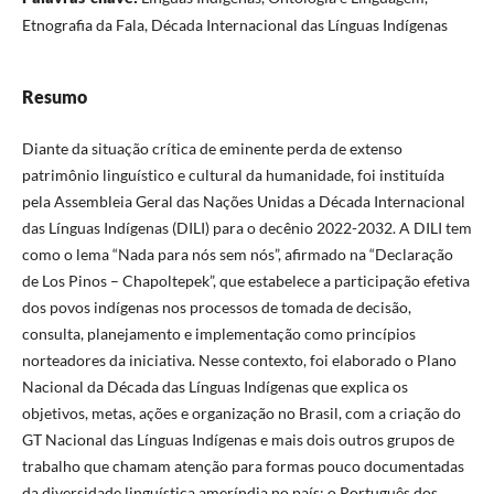
Etnografia da Fala, Década Internacional das Línguas Indígenas
Resumo
Diante da situação crítica de eminente perda de extenso
patrimônio linguístico e cultural da humanidade, foi instituída
pela Assembleia Geral das Nações Unidas a Década Internacional
das Línguas Indígenas (DILI) para o decênio 2022-2032. A DILI tem
como o lema “Nada para nós sem nós”, afirmado na “Declaração
de Los Pinos – Chapoltepek”, que estabelece a participação efetiva
dos povos indígenas nos processos de tomada de decisão,
consulta, planejamento e implementação como princípios
norteadores da iniciativa. Nesse contexto, foi elaborado o Plano
Nacional da Década das Línguas Indígenas que explica os
objetivos, metas, ações e organização no Brasil, com a criação do
GT Nacional das Línguas Indígenas e mais dois outros grupos de
trabalho que chamam atenção para formas pouco documentadas
da diversidade linguística ameríndia no país: o Português dos