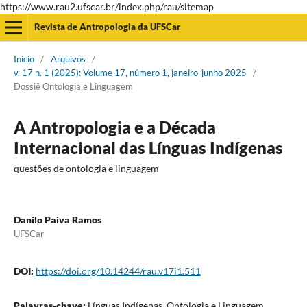
https://www.rau2.ufscar.br/index.php/rau/sitemap
Revista de Antropologia da UFSCar
Início
/
Arquivos
/
v. 17 n. 1 (2025): Volume 17, número 1, janeiro-junho 2025
/
Dossiê Ontologia e Linguagem
A Antropologia e a Década
Internacional das Línguas Indígenas
questões de ontologia e linguagem
Danilo Paiva Ramos
UFSCar
DOI:
https://doi.org/10.14244/rau.v17i1.511
Palavras-chave:
Línguas Indígenas, Ontologia e Linguagem,