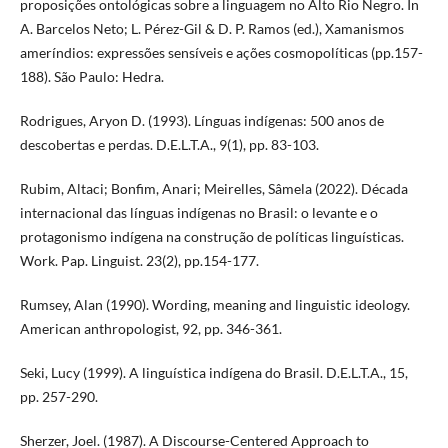
proposições ontológicas sobre a linguagem no Alto Rio Negro. In
A. Barcelos Neto; L. Pérez-Gil & D. P. Ramos (ed.), Xamanismos
ameríndios: expressões sensíveis e ações cosmopolíticas (pp.157-
188). São Paulo: Hedra.
Rodrigues, Aryon D. (1993). Línguas indígenas: 500 anos de
descobertas e perdas. D.E.L.T.A., 9(1), pp. 83-103.
Rubim, Altaci; Bonfim, Anari; Meirelles, Sâmela (2022). Década
internacional das línguas indígenas no Brasil: o levante e o
protagonismo indígena na construção de políticas linguísticas.
Work. Pap. Linguist. 23(2), pp.154-177.
Rumsey, Alan (1990). Wording, meaning and linguistic ideology.
American anthropologist, 92, pp. 346-361.
Seki, Lucy (1999). A linguística indígena do Brasil. D.E.L.T.A., 15,
pp. 257-290.
Sherzer, Joel. (1987). A Discourse-Centered Approach to