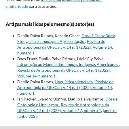
similaridade
para este artigo.
Artigos mais lidos pelo mesmo(s) autor(es)
Danilo Paiva Ramos, Karolin Obert,
Dossiê Franz Boas:
Etnografia e Linguagem Apresentação
,
Revista de
Antropologia da UFSCar: v. 14 n. 1 (2022): Volume 14,
número 1
Boas Franz, Danilo Paiva RAmos, Lúcia Ely Paiva,
Introdução ao Manual das Línguas Indígenas Americanas
,
Revista de Antropologia da UFSCar: v. 14 n. 1 (2022):
Volume 14, número 1
Danilo Paiva Ramos,
Linguística silenciada
,
Revista de
Antropologia da UFSCar: v. 14 n. 1 (2022): Volume 14,
número 1
Ian Packer, Evandro Bonfim, Danilo Paiva Ramos,
Dossiê
Ontologia e Linguagem
,
Revista de Antropologia da
UFSCar: v. 17 n. 1 (2025): Volume 17, número 1, janeiro-
junho 2025