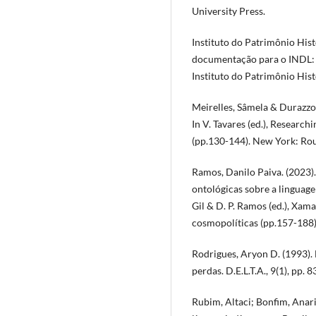
University Press.
Instituto do Patrimônio Hist
documentação para o INDL: p
Instituto do Patrimônio Hist
Meirelles, Sâmela & Durazzo,
In V. Tavares (ed.), Research
(pp.130-144). New York: Rou
Ramos, Danilo Paiva. (2023)
ontológicas sobre a linguage
Gil & D. P. Ramos (ed.), Xam
cosmopolíticas (pp.157-188)
Rodrigues, Aryon D. (1993). 
perdas. D.E.L.T.A., 9(1), pp. 
Rubim, Altaci; Bonfim, Anari