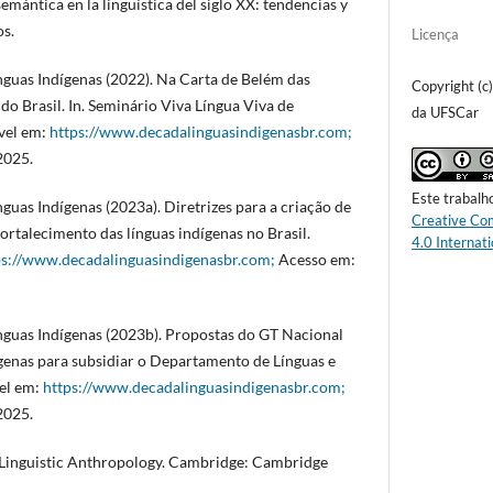
emántica en la lingüística del siglo XX: tendencias y
os.
Licença
nguas Indígenas (2022). Na Carta de Belém das
Copyright (c
do Brasil. In. Seminário Viva Língua Viva de
da UFSCar
vel em:
https://www.decadalinguasindigenasbr.com;
2025.
Este trabalh
guas Indígenas (2023a). Diretrizes para a criação de
Creative Co
 fortalecimento das línguas indígenas no Brasil.
4.0 Internati
ps://www.decadalinguasindigenasbr.com;
Acesso em:
nguas Indígenas (2023b). Propostas do GT Nacional
genas para subsidiar o Departamento de Línguas e
el em:
https://www.decadalinguasindigenasbr.com;
2025.
 Linguistic Anthropology. Cambridge: Cambridge