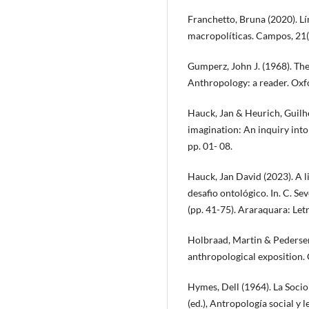
Franchetto, Bruna (2020). Lí
macropolíticas. Campos, 21(1
Gumperz, John J. (1968). The
Anthropology: a reader. Oxf
Hauck, Jan & Heurich, Guilh
imagination: An inquiry int
pp. 01- 08.
Hauck, Jan David (2023). A li
desafio ontológico. In. C. S
(pp. 41-75). Araraquara: Letr
Holbraad, Martin & Pedersen
anthropological exposition.
Hymes, Dell (1964). La Sociol
(ed.), Antropología social 