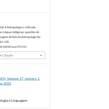
6
026). A Antropologia e a Década
as Línguas Indígenas: questões de
nguagem.
Revista De Antropologia Da
 261–278.
/10.14244/rau.v17i1.511
e Citação
2025): Volume 17, número 1,
ho 2025
logia e Linguagem