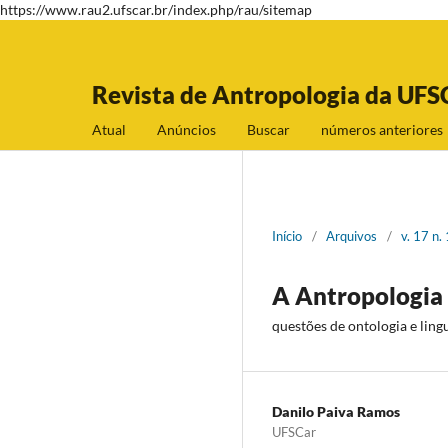
https://www.rau2.ufscar.br/index.php/rau/sitemap
Revista de Antropologia da UFS
Atual
Anúncios
Buscar
números anteriores
Início
/
Arquivos
/
v. 17 n.
A Antropologia 
questões de ontologia e lin
Danilo Paiva Ramos
UFSCar