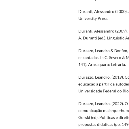
Duranti, Alessandro (2000).
University Press.
Duranti, Alessandro (2009). 
A. Duranti (ed.), Linguistic 
Durazzo, Leandro & Bonfim, E
encantadas. In C. Severo & M
141). Araraquara: Letraria.
Durazzo, Leandro. (2019). C
educação a partir da autod
Universidade Federal do Rio 
Durazzo, Leandro. (2022). O 
comunicação mais-que-humana
Gorski (ed). Políticas e direi
propostas didáticas (pp. 149