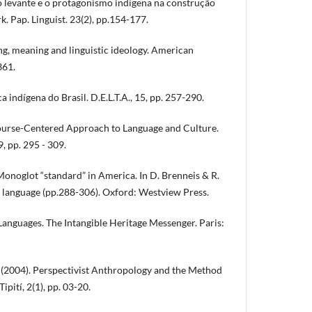
 o levante e o protagonismo indígena na construção
rk. Pap. Linguist. 23(2), pp.154-177.
g, meaning and linguistic ideology. American
361.
ca indígena do Brasil. D.E.L.T.A., 15, pp. 257-290.
scourse-Centered Approach to Language and Culture.
, pp. 295 - 309.
 Monoglot “standard” in America. In D. Brenneis & R.
f language (pp.288-306). Oxford: Westview Press.
anguages. The Intangible Heritage Messenger. Paris:
 (2004). Perspectivist Anthropology and the Method
ipití, 2(1), pp. 03-20.