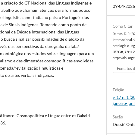
 a criação do GT Nacional das Línguas Indígenas e
09-04-202
 trabalho que chamam atenção para formas pouco
 linguística ameríndia no país: o Português dos
as de Sinais Indígenas. Tomando como ponto de
Como Citar
cional da Década Internacional das Línguas
Ramos, D. P. (2
ho busca sinalizar possibilidades de diálogo da
Internacional d
vés das perspectivas da etnografia da fala/
ontologia e li
UFSCar
,
17
(1),
 ontológica nos estudos sobre linguagem para um
https://doi.org
alismo e das dimensões cosmopolíticas envolvidas
tomada/revitalização linguísticas e
Fomatos d
 de artes verbais indígenas.
Edição
v. 17 n. 1 (
janeiro-jun
 Itanro: Cosmopolítica e Língua entre os Bakairi.
Seção
-36.
Dossiê Onto