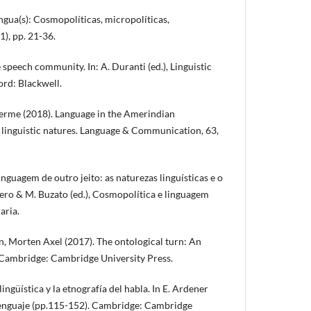
ngua(s): Cosmopolíticas, micropolíticas,
), pp. 21-36.
 speech community. In: A. Duranti (ed.), Linguistic
ord: Blackwell.
erme (2018). Language in the Amerindian
o linguistic natures. Language & Communication, 63,
nguagem de outro jeito: as naturezas linguísticas e o
evero & M. Buzato (ed.), Cosmopolítica e linguagem
aria.
, Morten Axel (2017). The ontological turn: An
 Cambridge: Cambridge University Press.
ingüística y la etnografía del habla. In E. Ardener
y lenguaje (pp.115-152). Cambridge: Cambridge