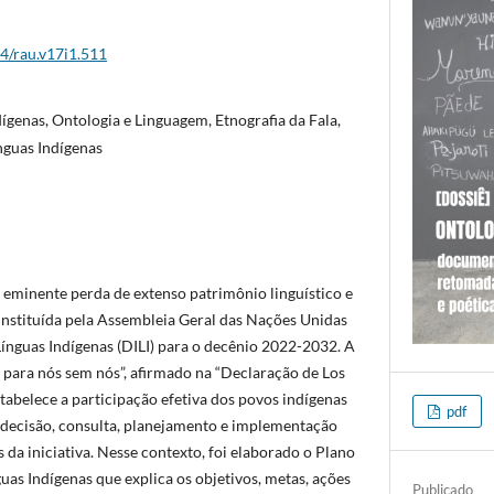
44/rau.v17i1.511
ígenas, Ontologia e Linguagem, Etnografia da Fala,
nguas Indígenas
e eminente perda de extenso patrimônio linguístico e
 instituída pela Assembleia Geral das Nações Unidas
Línguas Indígenas (DILI) para o decênio 2022-2032. A
para nós sem nós”, afirmado na “Declaração de Los
tabelece a participação efetiva dos povos indígenas
pdf
decisão, consulta, planejamento e implementação
da iniciativa. Nesse contexto, foi elaborado o Plano
as Indígenas que explica os objetivos, metas, ações
Publicado