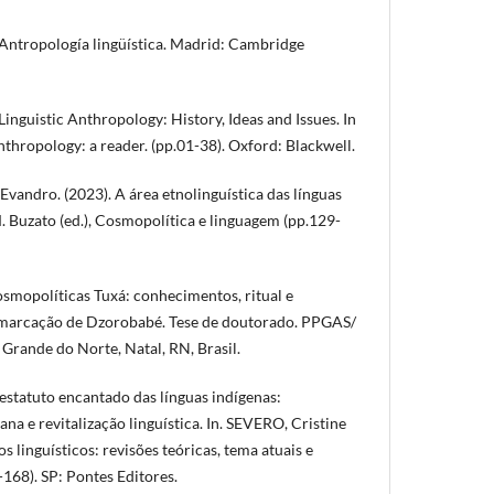
 Antropología lingüística. Madrid: Cambridge
Linguistic Anthropology: History, Ideas and Issues. In
Anthropology: a reader. (pp.01-38). Oxford: Blackwell.
vandro. (2023). A área etnolinguística das línguas
. Buzato (ed.), Cosmopolítica e linguagem (pp.129-
osmopolíticas Tuxá: conhecimentos, ritual e
emarcação de Dzorobabé. Tese de doutorado. PPGAS/
Grande do Norte, Natal, RN, Brasil.
estatuto encantado das línguas indígenas:
 e revitalização linguística. In. SEVERO, Cristine
tos linguísticos: revisões teóricas, tema atuais e
-168). SP: Pontes Editores.