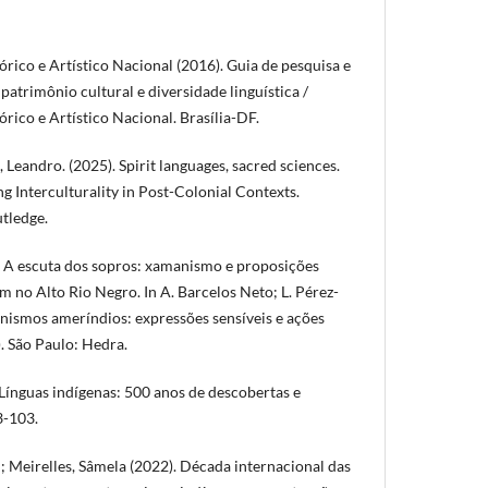
órico e Artístico Nacional (2016). Guia de pesquisa e
atrimônio cultural e diversidade linguística /
órico e Artístico Nacional. Brasília-DF.
 Leandro. (2025). Spirit languages, sacred sciences.
ing Interculturality in Post-Colonial Contexts.
tledge.
. A escuta dos sopros: xamanismo e proposições
m no Alto Rio Negro. In A. Barcelos Neto; L. Pérez-
anismos ameríndios: expressões sensíveis e ações
. São Paulo: Hedra.
Línguas indígenas: 500 anos de descobertas e
83-103.
; Meirelles, Sâmela (2022). Década internacional das