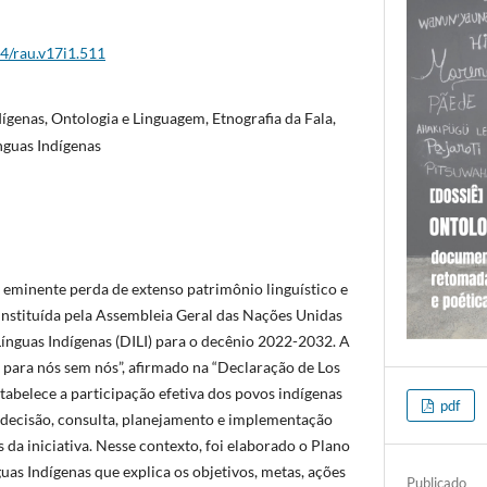
44/rau.v17i1.511
ígenas, Ontologia e Linguagem, Etnografia da Fala,
nguas Indígenas
e eminente perda de extenso patrimônio linguístico e
 instituída pela Assembleia Geral das Nações Unidas
Línguas Indígenas (DILI) para o decênio 2022-2032. A
para nós sem nós”, afirmado na “Declaração de Los
tabelece a participação efetiva dos povos indígenas
pdf
decisão, consulta, planejamento e implementação
da iniciativa. Nesse contexto, foi elaborado o Plano
as Indígenas que explica os objetivos, metas, ações
Publicado