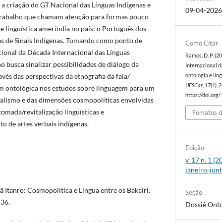
 a criação do GT Nacional das Línguas Indígenas e
09-04-202
 trabalho que chamam atenção para formas pouco
 linguística ameríndia no país: o Português dos
as de Sinais Indígenas. Tomando como ponto de
Como Citar
cional da Década Internacional das Línguas
Ramos, D. P. (2
ho busca sinalizar possibilidades de diálogo da
Internacional d
vés das perspectivas da etnografia da fala/
ontologia e li
UFSCar
,
17
(1),
 ontológica nos estudos sobre linguagem para um
https://doi.org
alismo e das dimensões cosmopolíticas envolvidas
tomada/revitalização linguísticas e
Fomatos d
 de artes verbais indígenas.
Edição
v. 17 n. 1 (
janeiro-jun
 Itanro: Cosmopolítica e Língua entre os Bakairi.
Seção
-36.
Dossiê Onto