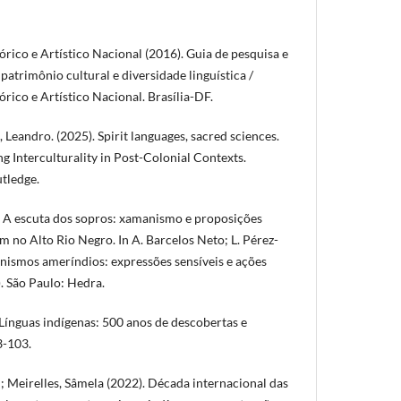
órico e Artístico Nacional (2016). Guia de pesquisa e
atrimônio cultural e diversidade linguística /
órico e Artístico Nacional. Brasília-DF.
 Leandro. (2025). Spirit languages, sacred sciences.
ing Interculturality in Post-Colonial Contexts.
tledge.
. A escuta dos sopros: xamanismo e proposições
m no Alto Rio Negro. In A. Barcelos Neto; L. Pérez-
anismos ameríndios: expressões sensíveis e ações
. São Paulo: Hedra.
Línguas indígenas: 500 anos de descobertas e
83-103.
; Meirelles, Sâmela (2022). Década internacional das