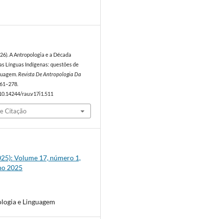
6
026). A Antropologia e a Década
as Línguas Indígenas: questões de
nguagem.
Revista De Antropologia Da
 261–278.
/10.14244/rau.v17i1.511
e Citação
2025): Volume 17, número 1,
ho 2025
logia e Linguagem