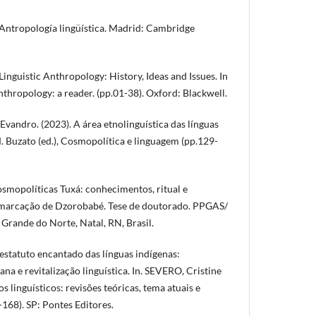
 Antropología lingüística. Madrid: Cambridge
Linguistic Anthropology: History, Ideas and Issues. In
Anthropology: a reader. (pp.01-38). Oxford: Blackwell.
vandro. (2023). A área etnolinguística das línguas
. Buzato (ed.), Cosmopolítica e linguagem (pp.129-
osmopolíticas Tuxá: conhecimentos, ritual e
emarcação de Dzorobabé. Tese de doutorado. PPGAS/
Grande do Norte, Natal, RN, Brasil.
estatuto encantado das línguas indígenas:
 e revitalização linguística. In. SEVERO, Cristine
tos linguísticos: revisões teóricas, tema atuais e
-168). SP: Pontes Editores.