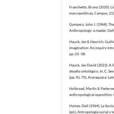
Franchetto, Bruna (2020). Lí
macropolíticas. Campos, 21(1
Gumperz, John J. (1968). The
Anthropology: a reader. Oxf
Hauck, Jan & Heurich, Guilh
imagination: An inquiry int
pp. 01- 08.
Hauck, Jan David (2023). A li
desafio ontológico. In. C. S
(pp. 41-75). Araraquara: Letr
Holbraad, Martin & Pedersen
anthropological exposition.
Hymes, Dell (1964). La Sociol
(ed.), Antropología social 