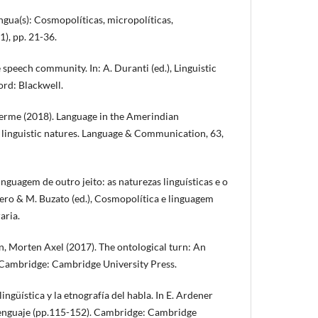
ngua(s): Cosmopolíticas, micropolíticas,
), pp. 21-36.
 speech community. In: A. Duranti (ed.), Linguistic
ord: Blackwell.
erme (2018). Language in the Amerindian
o linguistic natures. Language & Communication, 63,
nguagem de outro jeito: as naturezas linguísticas e o
evero & M. Buzato (ed.), Cosmopolítica e linguagem
aria.
, Morten Axel (2017). The ontological turn: An
 Cambridge: Cambridge University Press.
ingüística y la etnografía del habla. In E. Ardener
y lenguaje (pp.115-152). Cambridge: Cambridge