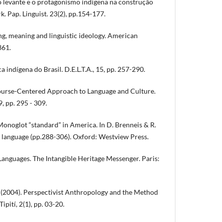
 o levante e o protagonismo indígena na construção
rk. Pap. Linguist. 23(2), pp.154-177.
g, meaning and linguistic ideology. American
361.
ca indígena do Brasil. D.E.L.T.A., 15, pp. 257-290.
scourse-Centered Approach to Language and Culture.
, pp. 295 - 309.
 Monoglot “standard” in America. In D. Brenneis & R.
f language (pp.288-306). Oxford: Westview Press.
anguages. The Intangible Heritage Messenger. Paris:
 (2004). Perspectivist Anthropology and the Method
ipití, 2(1), pp. 03-20.