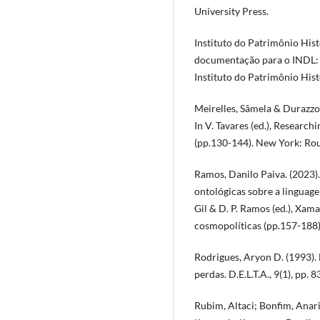
University Press.
Instituto do Patrimônio Hist
documentação para o INDL: p
Instituto do Patrimônio Hist
Meirelles, Sâmela & Durazzo,
In V. Tavares (ed.), Research
(pp.130-144). New York: Rou
Ramos, Danilo Paiva. (2023)
ontológicas sobre a linguage
Gil & D. P. Ramos (ed.), Xam
cosmopolíticas (pp.157-188)
Rodrigues, Aryon D. (1993). 
perdas. D.E.L.T.A., 9(1), pp. 
Rubim, Altaci; Bonfim, Anari