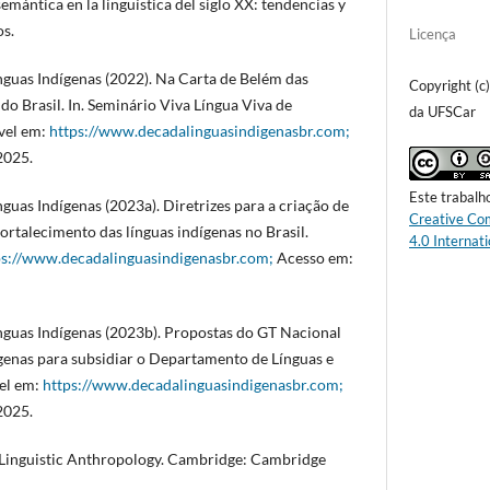
emántica en la lingüística del siglo XX: tendencias y
os.
Licença
nguas Indígenas (2022). Na Carta de Belém das
Copyright (c
do Brasil. In. Seminário Viva Língua Viva de
da UFSCar
vel em:
https://www.decadalinguasindigenasbr.com;
2025.
Este trabalh
guas Indígenas (2023a). Diretrizes para a criação de
Creative Co
 fortalecimento das línguas indígenas no Brasil.
4.0 Internati
ps://www.decadalinguasindigenasbr.com;
Acesso em:
nguas Indígenas (2023b). Propostas do GT Nacional
genas para subsidiar o Departamento de Línguas e
el em:
https://www.decadalinguasindigenasbr.com;
2025.
 Linguistic Anthropology. Cambridge: Cambridge