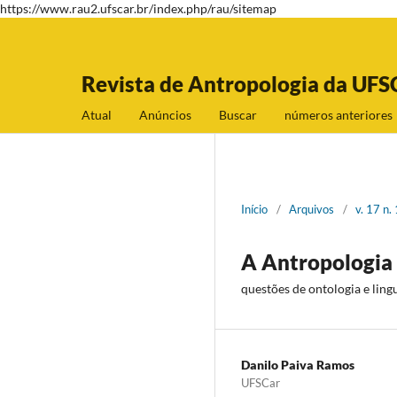
https://www.rau2.ufscar.br/index.php/rau/sitemap
Revista de Antropologia da UFS
Atual
Anúncios
Buscar
números anteriores
Início
/
Arquivos
/
v. 17 n.
A Antropologia 
questões de ontologia e lin
Danilo Paiva Ramos
UFSCar